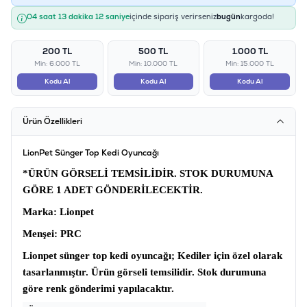
04 saat 13 dakika 12 saniye
içinde sipariş verirseniz
bugün
kargoda!
200 TL
500 TL
1.000 TL
Min: 6.000 TL
Min: 10.000 TL
Min: 15.000 TL
Kodu Al
Kodu Al
Kodu Al
Ürün Özellikleri
LionPet Sünger Top Kedi Oyuncağı
*ÜRÜN GÖRSELİ TEMSİLİDİR. STOK DURUMUNA
GÖRE 1 ADET GÖNDERİLECEKTİR.
Marka
: Lionpet
Menşei:
PRC
Lionpet sünger top kedi oyuncağı;
Kediler için özel olarak
tasarlanmıştır. Ürün görseli temsilidir. Stok durumuna
göre renk gönderimi yapılacaktır.