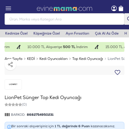
Kedinize Özel
Köpeğinize Özel
Ayın Fırsatları
Çok Al Az Öde
He
dirim
10.000 TL Alışverişe
500 TL
İndirim
15.000 TL Alış
Ana Sayfa
KEDİ
Kedi Oyuncakları
Top Kedi Oyuncağı
LionPet Sün
Paylaş
LionPet Sünger Top Kedi Oyuncağı
(0)
BARKOD:
8682754950231
Bir sonraki alışverişiniz için
1
TL değerinde
6
Puan
kazanacaksınız.