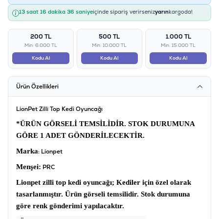
13 saat 16 dakika 36 saniye
içinde sipariş verirseniz
yarın
kargoda!
200 TL
500 TL
1.000 TL
Min: 6.000 TL
Min: 10.000 TL
Min: 15.000 TL
Kodu Al
Kodu Al
Kodu Al
Ürün Özellikleri
LionPet Zilli Top Kedi Oyuncağı
*ÜRÜN GÖRSELİ TEMSİLİDİR. STOK DURUMUNA
GÖRE 1 ADET GÖNDERİLECEKTİR.
Marka
: Lionpet
Menşei:
PRC
Lionpet zilli top kedi oyuncağı;
Kediler için özel olarak
tasarlanmıştır. Ürün görseli temsilidir. Stok durumuna
göre renk gönderimi yapılacaktır.