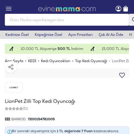
Kedinize Özel
Köpeğinize Özel
Ayın Fırsatları
Çok Al Az Öde
He
m
10.000 TL Alışverişe
500 TL
İndirim
15.000 TL Alışveri
Ana Sayfa
KEDİ
Kedi Oyuncakları
Top Kedi Oyuncağı
LionPet Zilli
Paylaş
LionPet Zilli Top Kedi Oyuncağı
(0)
BARKOD:
7200154781005
Bir sonraki alışverişiniz için
1
TL değerinde
7
Puan
kazanacaksınız.