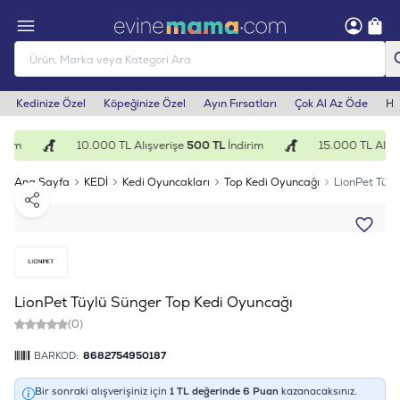
Kedinize Özel
Köpeğinize Özel
Ayın Fırsatları
Çok Al Az Öde
He
rim
10.000 TL Alışverişe
500 TL
İndirim
15.000 TL Alışv
Ana Sayfa
KEDİ
Kedi Oyuncakları
Top Kedi Oyuncağı
LionPet Tüyl
Paylaş
LionPet Tüylü Sünger Top Kedi Oyuncağı
(0)
BARKOD:
8682754950187
Bir sonraki alışverişiniz için
1
TL değerinde
6
Puan
kazanacaksınız.