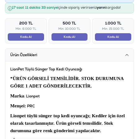
17 saat 11 dakika 33 saniye
içinde sipariş verirseniz
yarın
kargoda!
200 TL
500 TL
1.000 TL
Min: 6.000 TL
Min: 10.000 TL
Min: 15.000 TL
Kodu Al
Kodu Al
Kodu Al
Ürün Özellikleri
LionPet Tüylü Sünger Top Kedi Oyuncağı
*ÜRÜN GÖRSELİ TEMSİLİDİR. STOK DURUMUNA
GÖRE 1 ADET GÖNDERİLECEKTİR.
Marka
: Lionpet
Menşei:
PRC
Lionpet tüylü sünger top kedi oyuncağı;
Kediler için özel
olarak tasarlanmıştır. Ürün görseli temsilidir. Stok
durumuna göre renk gönderimi yapılacaktır.