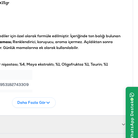
x15gr
diler için özel olarak formüle edilmiştir. İçeriğinde ton balığı bulunan
maması;
Renklendirici, koruyucu, aroma içermez. Açıldıktan sonra
. Günlük mamalarına ek olarak kullanılabilir.
r nişastası; %4, Maya ekstraktı; %1, Oligofruktoz %1, Taurin; %1
953182743309
9038599
Daha Fazla Gör