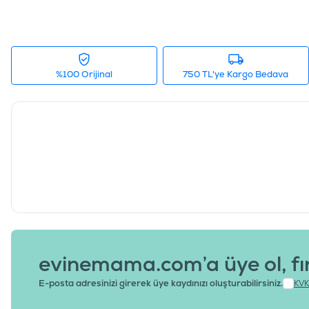
%100 Orijinal
750 TL'ye Kargo Bedava
evinemama.com’a üye ol, fı
E-posta adresinizi girerek üye kaydınızı oluşturabilirsiniz.
KVK