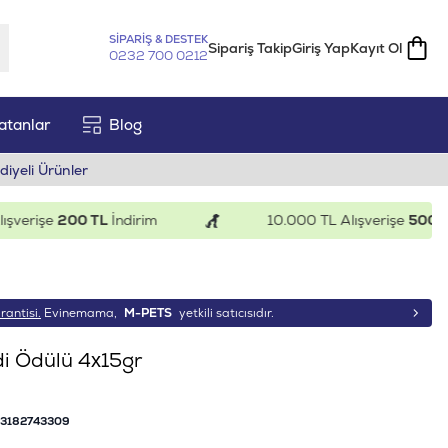
SİPARİŞ & DESTEK
Sipariş Takip
Giriş Yap
Kayıt Ol
0232 700 0212
atanlar
Blog
diyeli Ürünler
erişe
200 TL
İndirim
10.000 TL Alışverişe
500 TL
İn
rantisi.
Evinemama,
M-PETS
yetkili satıcısıdır.
di Ödülü 4x15gr
3182743309