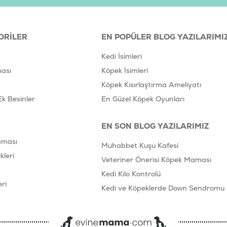
ORILER
EN POPÜLER BLOG YAZILARIMI
Kedi İsimleri
ası
Köpek İsimleri
Köpek Kısırlaştırma Ameliyatı
Ek Besinler
En Güzel Köpek Oyunları
EN SON BLOG YAZILARIMIZ
aması
Muhabbet Kuşu Kafesi
leri
Veteriner Önerisi Köpek Maması
Kedi Kilo Kontrolü
ri
Kedi ve Köpeklerde Down Sendromu