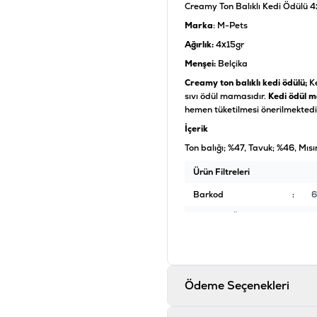
Creamy Ton Balıklı Kedi Ödülü 4
Marka
: M-Pets
Ağırlık:
4x15gr
Menşei:
Belçika
Creamy ton balıklı kedi ödülü;
Ke
sıvı ödül mamasıdır.
Kedi ödül 
hemen tüketilmesi önerilmektedir
İçerik
Ton balığı; %47, Tavuk; %46, Mısı
Ürün Filtreleri
Barkod
:
6
Tedarikçi Ürün Kodu
:
1
Ödeme Seçenekleri