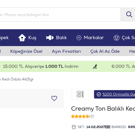
öpek
Kuş
Balık
Markalar
Çok S
l
Köpeğinize Özel
Ayın Fırsatları
Çok Al Az Öde
He
.000 TL Alışverişe
1.000 TL
İndirim
6.000 TL Alışv
ı Kedi Ödülü 4x15gr
%100 Orijinallik Ga
Creamy Ton Balıklı Ke
(2)
SKT:
14.02.2027
BARKOD:
695