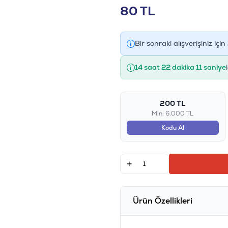
80
TL
Bir sonraki alışverişiniz için
14 saat 22 dakika 11 saniye
200 TL
Min: 6.000 TL
Kodu Al
Ürün Özellikleri