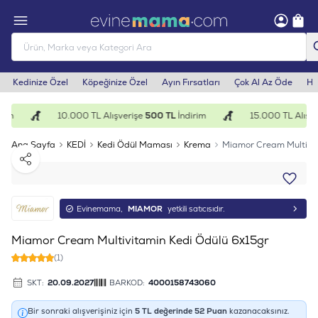
Kedinize Özel
Köpeğinize Özel
Ayın Fırsatları
Çok Al Az Öde
He
rim
10.000 TL Alışverişe
500 TL
İndirim
15.000 TL Alışve
Ana Sayfa
KEDİ
Kedi Ödül Maması
Krema
Miamor Cream Multivit
Paylaş
Evinemama,
MIAMOR
yetkili satıcısıdır.
Miamor Cream Multivitamin Kedi Ödülü 6x15gr
(1)
SKT:
20.09.2027
BARKOD:
4000158743060
Bir sonraki alışverişiniz için
5
TL değerinde
52
Puan
kazanacaksınız.