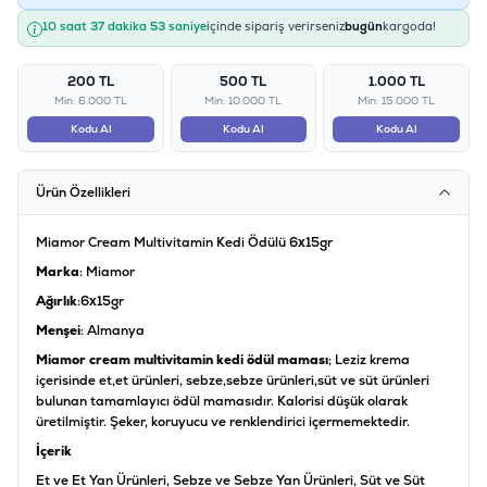
10 saat 37 dakika 52 saniye
içinde sipariş verirseniz
bugün
kargoda!
200 TL
500 TL
1.000 TL
Min: 6.000 TL
Min: 10.000 TL
Min: 15.000 TL
Kodu Al
Kodu Al
Kodu Al
Ürün Özellikleri
Miamor Cream Multivitamin Kedi Ödülü 6x15gr
Marka
: Miamor
Ağırlık
:6x15gr
Menşei
: Almanya
Miamor cream multivitamin kedi ödül maması
; Leziz krema
içerisinde et,et ürünleri, sebze,sebze ürünleri,süt ve süt ürünleri
bulunan tamamlayıcı ödül mamasıdır. Kalorisi düşük olarak
üretilmiştir. Şeker, koruyucu ve renklendirici içermemektedir.
İçerik
Et ve Et Yan Ürünleri, Sebze ve Sebze Yan Ürünleri, Süt ve Süt