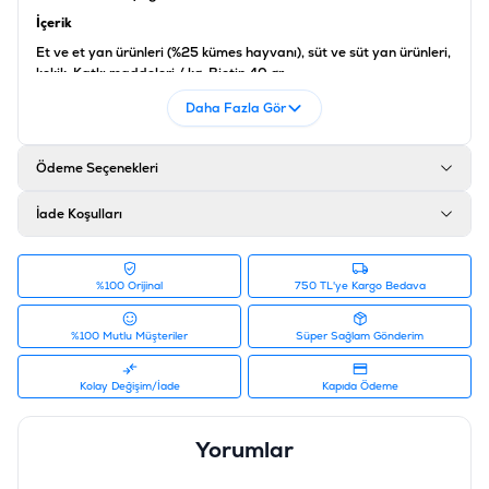
İçerik
Et ve et yan ürünleri (%25 kümes hayvanı), süt ve süt yan ürünleri,
kekik. Katkı maddeleri / kg: Biotin 40 gr
Ürün Filtreleri
Daha Fazla Gör
Barkod
:
4000158743169
Tedarikçi Ürün Kodu
:
560-74316
Ödeme Seçenekleri
İade Koşulları
%100 Orijinal
750 TL'ye Kargo Bedava
%100 Mutlu Müşteriler
Süper Sağlam Gönderim
Kolay Değişim/İade
Kapıda Ödeme
Yorumlar