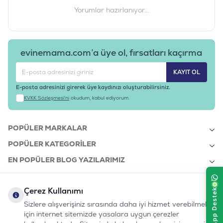
Yorumlar hazırlanıyor...
evinemama.com’a üye ol, fırsatları kaçırma
KAYIT OL
E-posta adresinizi girerek üye kaydınızı oluşturabilirsiniz.
KVKK Sözleşmesi'ni
okudum, kabul ediyorum.
POPÜLER MARKALAR
POPÜLER KATEGORILER
EN POPÜLER BLOG YAZILARIMIZ
EN SON BLOG YAZILARIMIZ
Çerez Kullanımı
KURUMSAL
Sizlere alışverişiniz sırasında daha iyi hizmet verebilmek
için internet sitemizde yasalara uygun çerezler