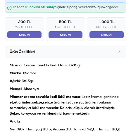
02 saat 01 dakika 58 saniye
içinde sipariş verirseniz
bugün
kargoda!
200 TL
500 TL
1.000 TL
Min: 6.000 TL
Min: 10.000 TL
Min: 15.000 TL
Kodu Al
Kodu Al
Kodu Al
Ürün Özellikleri
Miamor Cream Tavuklu Kedi Ödülü 6x15gr
Marka
: Miamor
Ağırlık
:6x15gr
Menşei
: Almanya
Miamor cream tavuklu kedi ödül maması
; Leziz krema içerisinde
et,et ürünleri,sebze,sebze ürünleri,süt ve süt ürünleri bulunan
tamamlayıcı ödül mamasıdır. Kalorisi düşük olarak üretilmiştir.
Şeker, koruyucu ve renklendirici içermemektedir.
Analiz
Nem%87; Ham yağ %3,5; Protein %3; Ham kül %2,0; Ham Lif %0,2