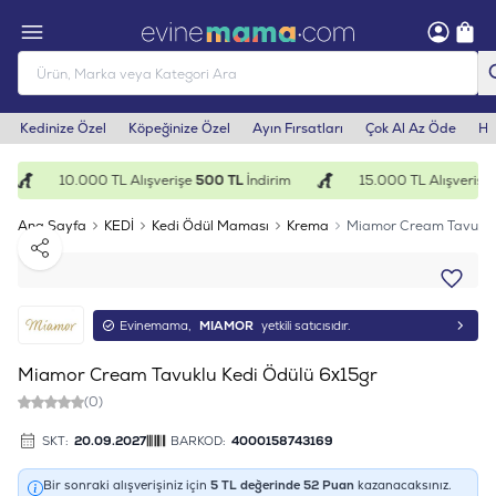
Kedinize Özel
Köpeğinize Özel
Ayın Fırsatları
Çok Al Az Öde
He
10.000 TL Alışverişe
500 TL
İndirim
15.000 TL Alışverişe
1
Ana Sayfa
KEDİ
Kedi Ödül Maması
Krema
Miamor Cream Tavuklu 
Paylaş
Evinemama,
MIAMOR
yetkili satıcısıdır.
Miamor Cream Tavuklu Kedi Ödülü 6x15gr
(0)
SKT:
20.09.2027
BARKOD:
4000158743169
Bir sonraki alışverişiniz için
5
TL değerinde
52
Puan
kazanacaksınız.