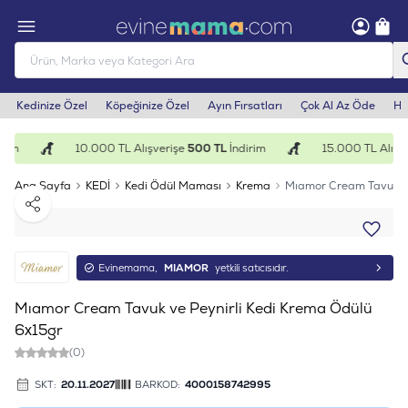
Kedinize Özel
Köpeğinize Özel
Ayın Fırsatları
Çok Al Az Öde
He
rim
10.000 TL Alışverişe
500 TL
İndirim
15.000 TL Alışve
Ana Sayfa
KEDİ
Kedi Ödül Maması
Krema
Mıamor Cream Tavuk ve
Paylaş
Evinemama,
MIAMOR
yetkili satıcısıdır.
Mıamor Cream Tavuk ve Peynirli Kedi Krema Ödülü
6x15gr
(0)
SKT:
20.11.2027
BARKOD:
4000158742995