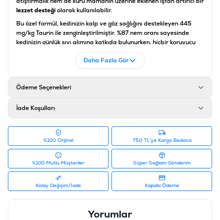
atıştırmalık hem de kuru mamanın üzerine eklenen iştah artırıcı bir
lezzet desteği
olarak kullanılabilir.
Bu özel formül, kedinizin kalp ve göz sağlığını destekleyen 445
mg/kg Taurin ile zenginleştirilmiştir. %87 nem oranı sayesinde
kedinizin günlük sıvı alımına katkıda bulunurken, hiçbir koruyucu
madde içermeyen saf yapısıyla güvenli bir beslenme sunar.
Daha Fazla Gör
Miamor tavuklu ve peynirli krema
, düşük kalori içeriği (57
kcal/100g) ile kedinizin ideal formunu korumasına yardımcı olan
en
fonksiyonel kedi aksesuarları
ve tamamlayıcı gıdaları
Ödeme Seçenekleri
arasındadır.
Bileşim Analizi
İade Koşulları
Bileşen
Miktar
%100 Orijinal
750 TL'ye Kargo Bedava
Ham Protein
%4
Ham Yağ
%4
%100 Mutlu Müşteriler
Süper Sağlam Gönderim
Ham Kül
%2
Kolay Değişim/İade
Kapıda Ödeme
Ham Lif
%1
Yorumlar