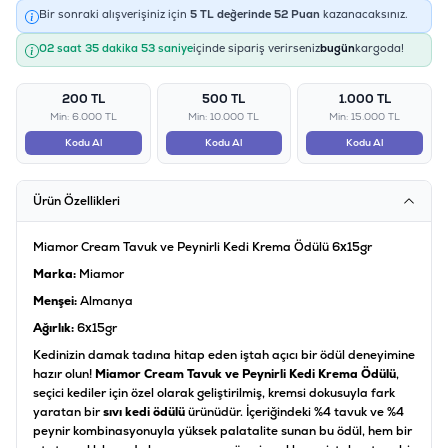
Bir sonraki alışverişiniz için
5
TL değerinde
52
Puan
kazanacaksınız.
02 saat 35 dakika 53 saniye
içinde sipariş verirseniz
bugün
kargoda!
200 TL
500 TL
1.000 TL
Min: 6.000 TL
Min: 10.000 TL
Min: 15.000 TL
Kodu Al
Kodu Al
Kodu Al
Ürün Özellikleri
Miamor Cream Tavuk ve Peynirli Kedi Krema Ödülü 6x15gr
Marka:
Miamor
Menşei:
Almanya
Ağırlık:
6x15gr
Kedinizin damak tadına hitap eden iştah açıcı bir ödül deneyimine
hazır olun!
Miamor Cream Tavuk ve Peynirli Kedi Krema Ödülü
,
seçici kediler için özel olarak geliştirilmiş, kremsi dokusuyla fark
yaratan bir
sıvı kedi ödülü
ürünüdür. İçeriğindeki %4 tavuk ve %4
peynir kombinasyonuyla yüksek palatalite sunan bu ödül, hem bir