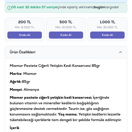
05 saat 32 dakika 57 saniye
içinde sipariş verirseniz
bugün
kargoda!
200 TL
500 TL
1.000 TL
Min: 6.000 TL
Min: 10.000 TL
Min: 15.000 TL
Kodu Al
Kodu Al
Kodu Al
Ürün Özellikleri
Miamor Pastete Ciğerli Yetişkin Kedi Konservesi 85gr
Marka
: Miamor
Ağırlık
:85gr
Menşei
: Almanya
Miamor pastate ciğerli yetişkin kedi konservesi;
İçeriğinde
bulunan vitamin ve mineraller kedilerin bağışıklığının
güçlenmesine destek vermektedir. Taurin ise; göz sağlığının
korunmasını sağlamaktadır.
Yaş mama
; Yetişkin kedilerin lezzetle
tüketebileceği içeriklerle tam dengeli bir şekilde formüle edilmiştir.
İçerik