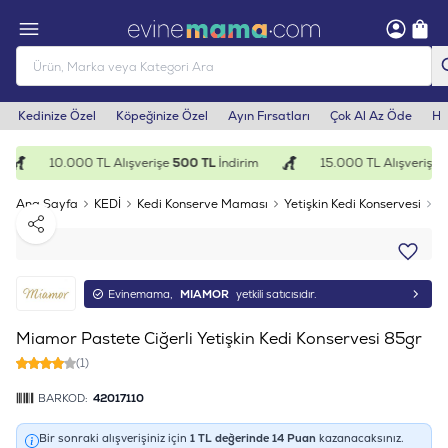
Kedinize Özel
Köpeğinize Özel
Ayın Fırsatları
Çok Al Az Öde
He
10.000 TL Alışverişe
500 TL
İndirim
15.000 TL Alışverişe
1
Ana Sayfa
KEDİ
Kedi Konserve Maması
Yetişkin Kedi Konservesi
M
Paylaş
Evinemama,
MIAMOR
yetkili satıcısıdır.
Miamor Pastete Ciğerli Yetişkin Kedi Konservesi 85gr
(1)
BARKOD:
42017110
Bir sonraki alışverişiniz için
1
TL değerinde
14
Puan
kazanacaksınız.