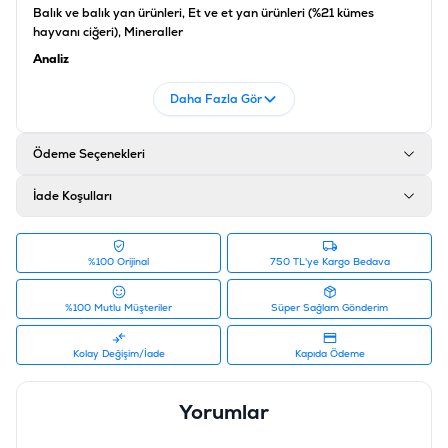
Balık ve balık yan ürünleri, Et ve et yan ürünleri (%21 kümes
hayvanı ciğeri), Mineraller
Analiz
Nem%77, Ham protein %12, Yağ %7, Ham kül%2,5, Ham Lif %0,5,
Daha Fazla Gör
Magnezyum %0,02
Katkı Maddeleri
Ödeme Seçenekleri
D3 vitamini 200 IU, E vitamin E 20mg, Demir 40mg, Çinko 27mg,
Bakır 1.2mg, Manganez 1,0mg, İyot 0,6mg, Taurin 300mg
İade Koşulları
Ürün Filtreleri
Barkod
:
42017110
Tedarikçi Ürün Kodu
:
560-74417
%100 Orijinal
750 TL'ye Kargo Bedava
%100 Mutlu Müşteriler
Süper Sağlam Gönderim
Kolay Değişim/İade
Kapıda Ödeme
Yorumlar