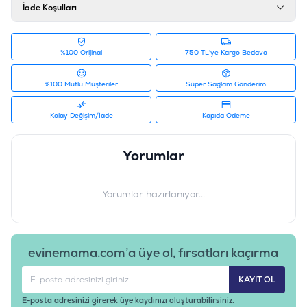
İade Koşulları
%100 Orijinal
750 TL'ye Kargo Bedava
%100 Mutlu Müşteriler
Süper Sağlam Gönderim
Kolay Değişim/İade
Kapıda Ödeme
Yorumlar
Yorumlar hazırlanıyor...
evinemama.com’a üye ol, fırsatları kaçırma
KAYIT OL
E-posta adresinizi girerek üye kaydınızı oluşturabilirsiniz.