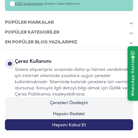
KVKK Sözleşmesi'ni
okudum, kabul ediyorum.
POPÜLER MARKALAR
POPÜLER KATEGORILER
EN POPÜLER BLOG YAZILARIMIZ
EN SON BLOG YAZILARIMIZ
Çerez Kullanımı
KURUMSAL
Sizlere alışverişiniz sırasında daha iyi hizmet verebilmek
için internet sitemizde yasalara uygun çerezler
kullanılmaktadır. Sitemizde kalarak çerezlere izin vermiş
bizi takip edin:
olursunuz. Konuyla ilgili detaylı bilgi almak için Gizlilik ve
0232 7000 212
%100 MUTLU
Instagram
Youtube
Tiktok
Facebook
Linkedin
Çerez Politikamızı inceleyebilirsiniz.
www.evinemama.com
MÜŞTERI HATTI
pati@evinemama.com
(haftaiçi 09.00-17.00)
Çerezleri Özelleştir
Hepsini Reddet
Hepsini Kabul Et