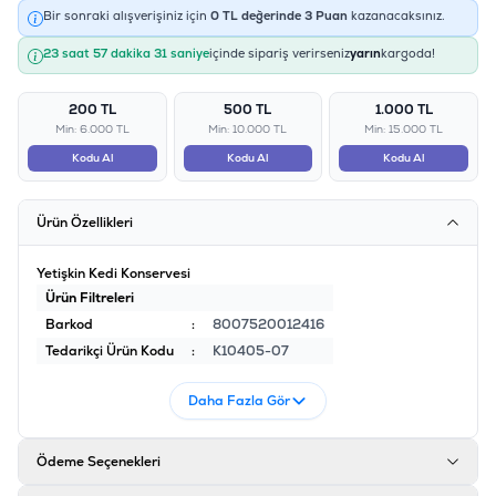
Bir sonraki alışverişiniz için
0
TL değerinde
3
Puan
kazanacaksınız.
23 saat 57 dakika 31 saniye
içinde sipariş verirseniz
yarın
kargoda!
200 TL
500 TL
1.000 TL
Min: 6.000 TL
Min: 10.000 TL
Min: 15.000 TL
Kodu Al
Kodu Al
Kodu Al
Ürün Özellikleri
Yetişkin Kedi Konservesi
Ürün Filtreleri
Barkod
:
8007520012416
Tedarikçi Ürün Kodu
:
K10405-07
Daha Fazla Gör
Ödeme Seçenekleri