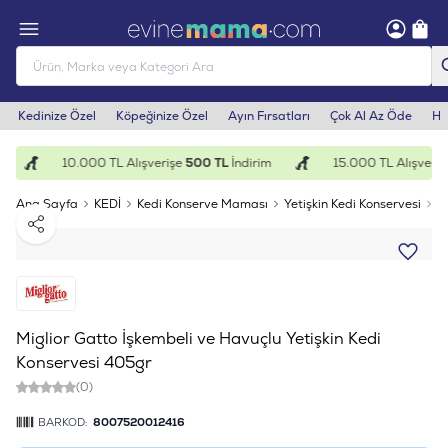
Kedinize Özel
Köpeğinize Özel
Ayın Fırsatları
Çok Al Az Öde
He
10.000 TL Alışverişe
500 TL
İndirim
15.000 TL Alışveriş
Ana Sayfa
KEDİ
Kedi Konserve Maması
Yetişkin Kedi Konservesi
M
Paylaş
Miglior Gatto İşkembeli ve Havuçlu Yetişkin Kedi
Konservesi 405gr
(0)
BARKOD:
8007520012416