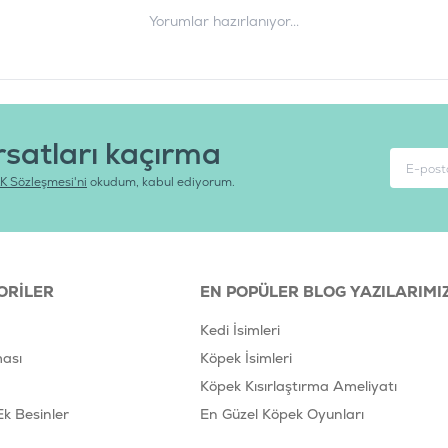
Yorumlar hazırlanıyor...
rsatları kaçırma
K Sözleşmesi'ni
okudum, kabul ediyorum.
ORILER
EN POPÜLER BLOG YAZILARIMI
Kedi İsimleri
ası
Köpek İsimleri
Köpek Kısırlaştırma Ameliyatı
Ek Besinler
En Güzel Köpek Oyunları