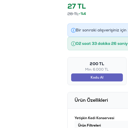
27
TL
28
TL
-%4
Bir sonraki alışverişiniz için
02 saat 33 dakika 25 saniy
200 TL
Min: 6.000 TL
Kodu Al
Ürün Özellikleri
Yetişkin Kedi Konservesi
Ürün Filtreleri