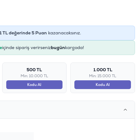
1
TL değerinde
5
Puan
kazanacaksınız.
e
içinde sipariş verirseniz
bugün
kargoda!
500 TL
1.000 TL
Min: 10.000 TL
Min: 15.000 TL
Kodu Al
Kodu Al