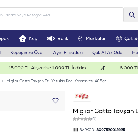
öpek
Kuş
Balık
Markalar
Çok S
l
Köpeğinize Özel
Ayın Fırsatları
Çok Al Az Öde
He
15.000 TL Alışverişe
1.000 TL
İndirim
6.000 TL Alı
Miglior Gatto Tavşan Etli Yetişkin Kedi Konservesi 405gr
Miglior Gatto Tavşan E
(0)
BARKOD:
8007520012225