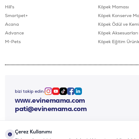
Hill's
Köpek Maması
Smartpet+
Köpek Konserve M
Acana
Köpek Ödül ve Kemik
Advance
Köpek Aksesuarları
M-Pets
Köpek Eğitim Ürünle
bizi takip edin:
Instagram
Youtube
Tiktok
Facebook
Linkedin
www.evinemama.com
pati@evinemama.com
Çerez Kullanımı