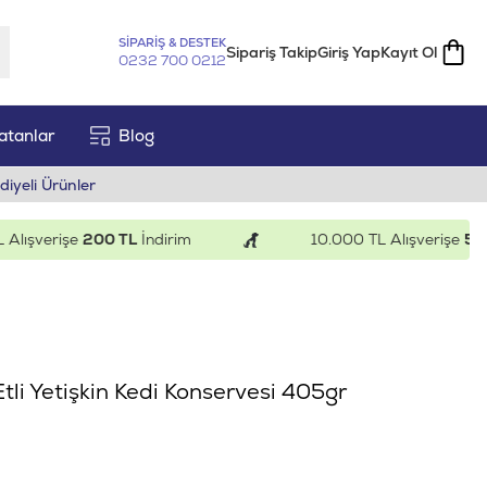
SİPARİŞ & DESTEK
Sipariş Takip
Giriş Yap
Kayıt Ol
0232 700 0212
atanlar
Blog
diyeli Ürünler
şverişe
200 TL
İndirim
10.000 TL Alışverişe
500 TL
tli Yetişkin Kedi Konservesi 405gr