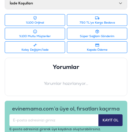
İade Koşulları
%100 Orijinal
750 TL'ye Kargo Bedava
%100 Mutlu Müşteriler
Süper Sağlam Gönderim
Kolay Değişim/İade
Kapıda Ödeme
Yorumlar
Yorumlar hazırlanıyor...
evinemama.com’a üye ol, fırsatları kaçırma
KAYIT OL
E-posta adresinizi girerek üye kaydınızı oluşturabilirsiniz.