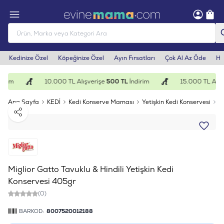
Kedinize Özel
Köpeğinize Özel
Ayın Fırsatları
Çok Al Az Öde
He
irim
10.000 TL Alışverişe
500 TL
İndirim
15.000 TL Alışv
Ana Sayfa
KEDİ
Kedi Konserve Maması
Yetişkin Kedi Konservesi
M
Paylaş
Miglior Gatto Tavuklu & Hindili Yetişkin Kedi
Konservesi 405gr
(0)
BARKOD:
8007520012188