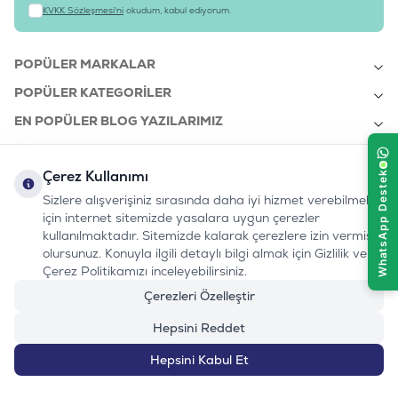
KVKK Sözleşmesi'ni
okudum, kabul ediyorum.
POPÜLER MARKALAR
POPÜLER KATEGORILER
EN POPÜLER BLOG YAZILARIMIZ
EN SON BLOG YAZILARIMIZ
Çerez Kullanımı
KURUMSAL
Sizlere alışverişiniz sırasında daha iyi hizmet verebilmek
için internet sitemizde yasalara uygun çerezler
kullanılmaktadır. Sitemizde kalarak çerezlere izin vermiş
bizi takip edin:
olursunuz. Konuyla ilgili detaylı bilgi almak için Gizlilik ve
0232 7000 212
%100 MUTLU
Instagram
Youtube
Tiktok
Facebook
Linkedin
Çerez Politikamızı inceleyebilirsiniz.
www.evinemama.com
MÜŞTERI HATTI
pati@evinemama.com
(haftaiçi 09.00-17.00)
Çerezleri Özelleştir
Hepsini Reddet
Hepsini Kabul Et