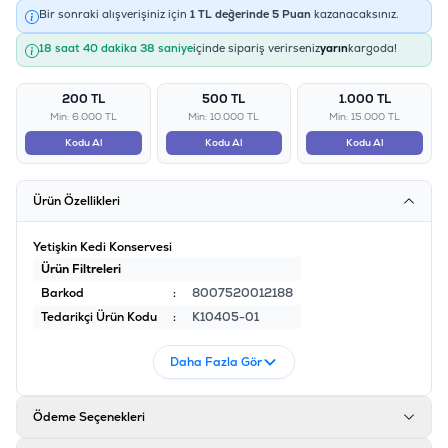
Bir sonraki alışverişiniz için
1
TL değerinde
5
Puan
kazanacaksınız.
18 saat 40 dakika 37 saniye
içinde sipariş verirseniz
yarın
kargoda!
200 TL
500 TL
1.000 TL
Min: 6.000 TL
Min: 10.000 TL
Min: 15.000 TL
Kodu Al
Kodu Al
Kodu Al
Ürün Özellikleri
Yetişkin Kedi Konservesi
Ürün Filtreleri
Barkod
:
8007520012188
Tedarikçi Ürün Kodu
:
K10405-01
Daha Fazla Gör
Ödeme Seçenekleri