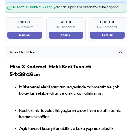
07 saat 30 dakika 56 saniye
içinde sipariş verirseniz
bugün
kargoda!
200 TL
500 TL
1.000 TL
Min: 6.000 TL
Min: 10.000 TL
Min: 15.000 TL
Kodu Al
Kodu Al
Kodu Al
Ürün Özellikleri
Miso 3 Kademeli Elekli Kedi Tuvaleti
54x38x16cm
Mükemmel elekli tasarımı sayesinde zahmetsiz ve çok
kolay bir şekilde idrar ve dışkıyı ayırabilirsiniz.
Kedilerimiz tuvalet ihtiyaçlarını giderirken etrafın temiz
kalmasını sağlar.
Açık tuvalet kabı yıkanabilir ve koku yapmaz plastik