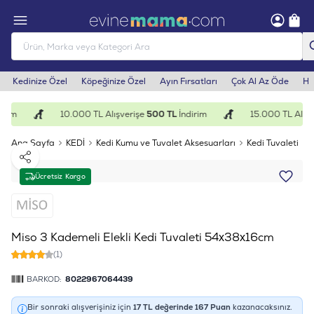
Kedinize Özel
Köpeğinize Özel
Ayın Fırsatları
Çok Al Az Öde
He
rim
10.000 TL Alışverişe
500 TL
İndirim
15.000 TL Alışv
Ana Sayfa
KEDİ
Kedi Kumu ve Tuvalet Aksesuarları
Kedi Tuvaleti
M
Paylaş
Ücretsiz Kargo
Miso 3 Kademeli Elekli Kedi Tuvaleti 54x38x16cm
(1)
BARKOD:
8022967064439
Bir sonraki alışverişiniz için
17
TL değerinde
167
Puan
kazanacaksınız.