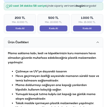
10 saat 34 dakika 57 saniye
içinde sipariş verirseniz
bugün
kargoda!
200 TL
500 TL
1.000 TL
Min: 6.000 TL
Min: 10.000 TL
Min: 15.000 TL
Kodu Al
Kodu Al
Kodu Al
Ürün Özellikleri
Mama saklama kabı, kedi ve köpeklerinizin kuru mamasını hava
almadan güvenle muhafaza edebileceğiniz plastik malzemeden
yapılmıştır.
Çizilmeye ve UV'ye dayanıklı tasarım
Hava geçirmeyen özelliği sayesinde mamanın sürekli taze ve
temiz kalmasını sağlamaktadır.
Mama doldurmayı sağlayan ana kapağı yanlardan
klipslidir, kullanım kolaylığı sağlar.
Yumuşak kauçuk tutma kulplu üst kapağı ise günlük mama
akışını sağlamaktadır.
Toksik madde içermeyen plastik malzemeden yapılmıştır.