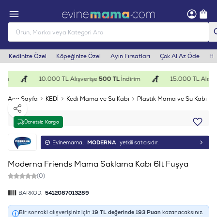
Kedinize Özel
Köpeğinize Özel
Ayın Fırsatları
Çok Al Az Öde
He
rim
10.000 TL Alışverişe
500 TL
İndirim
15.000 TL Alışve
Ana Sayfa
KEDİ
Kedi Mama ve Su Kabı
Plastik Mama ve Su Kabı
Paylaş
Ücretsiz Kargo
Evinemama,
MODERNA
yetkili satıcısıdır.
Moderna Friends Mama Saklama Kabı 6lt Fuşya
(0)
BARKOD:
5412087013289
Bir sonraki alışverişiniz için
19
TL değerinde
193
Puan
kazanacaksınız.