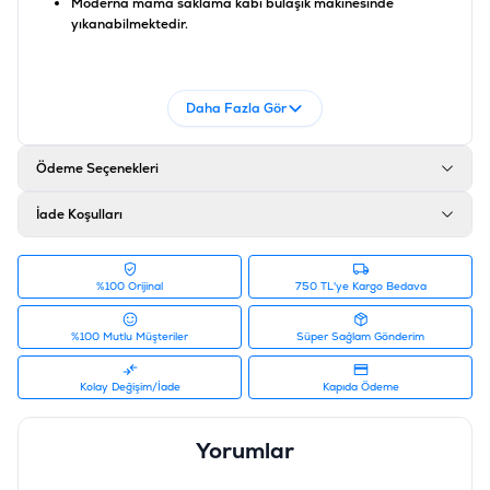
Moderna mama saklama kabı bulaşık makinesinde
yıkanabilmektedir.
Kuru Mama Saklama Kabı Ebatları;
En: 21,3 cm
Daha Fazla Gör
Boy: 27,2 cm
Yükseklik: 29,5 cm
Ödeme Seçenekleri
Hacim: 6 Litre
Ürün Filtreleri
İade Koşulları
Barkod
:
5412087013289
Tedarikçi Ürün Kodu
:
242-AF50-328
%100 Orijinal
750 TL'ye Kargo Bedava
%100 Mutlu Müşteriler
Süper Sağlam Gönderim
Kolay Değişim/İade
Kapıda Ödeme
Yorumlar