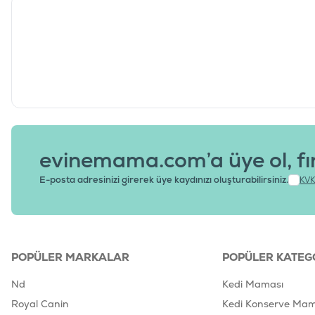
evinemama.com’a üye ol, fı
E-posta adresinizi girerek üye kaydınızı oluşturabilirsiniz.
KVK
POPÜLER MARKALAR
POPÜLER KATEG
Nd
Kedi Maması
Royal Canin
Kedi Konserve Mam