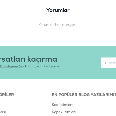
Yorumlar
Yorumlar hazırlanıyor...
rsatları kaçırma
K Sözleşmesi'ni
okudum, kabul ediyorum.
ORILER
EN POPÜLER BLOG YAZILARIMI
Kedi İsimleri
ası
Köpek İsimleri