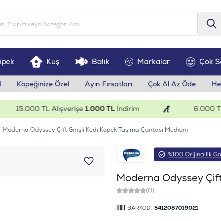
öpek
Kuş
Balık
Markalar
Çok S
l
Köpeğinize Özel
Ayın Fırsatları
Çok Al Az Öde
He
15.000 TL Alışverişe
1.000 TL
İndirim
6.000 TL Al
Moderna Odyssey Çift Girişli Kedi Köpek Taşıma Çantası Medium
%100 Orijinallik Ga
Moderna Odyssey Çift
(0)
BARKOD:
5412087019021