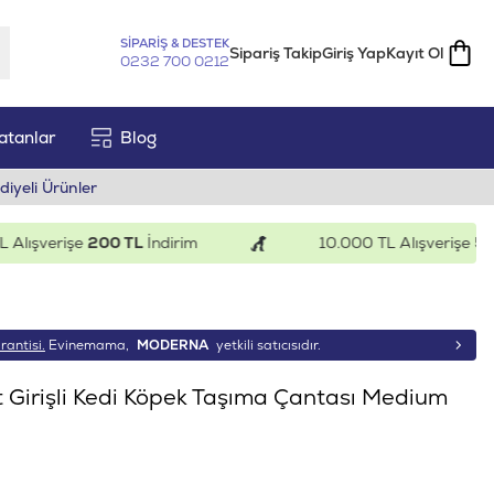
SİPARİŞ & DESTEK
Sipariş Takip
Giriş Yap
Kayıt Ol
0232 700 0212
atanlar
Blog
diyeli Ürünler
ışverişe
200 TL
İndirim
10.000 TL Alışverişe
500 T
rantisi.
Evinemama,
MODERNA
yetkili satıcısıdır.
 Girişli Kedi Köpek Taşıma Çantası Medium