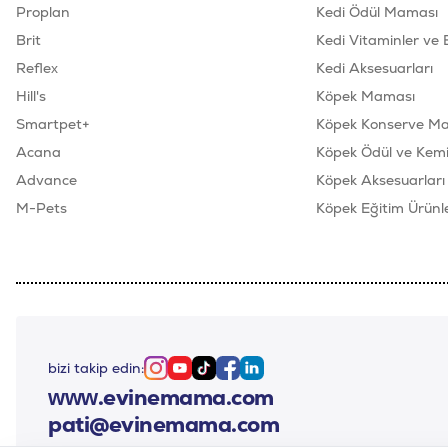
Proplan
Kedi Ödül Maması
Brit
Kedi Vitaminler ve 
Reflex
Kedi Aksesuarları
Hill's
Köpek Maması
Smartpet+
Köpek Konserve M
Acana
Köpek Ödül ve Kemik
Advance
Köpek Aksesuarları
M-Pets
Köpek Eğitim Ürünle
bizi takip edin:
Instagram
Youtube
Tiktok
Facebook
Linkedin
www.evinemama.com
pati@evinemama.com