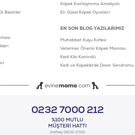
Köpek Kısırlaştırma Ameliyatı
Ek Besinler
En Güzel Köpek Oyunları
EN SON BLOG YAZILARIMIZ
aması
Muhabbet Kuşu Kafesi
leri
Veteriner Önerisi Köpek Maması
Kedi Kilo Kontrolü
ri
Kedi ve Köpeklerde Down Sendromu
0232 7000 212
%100 MUTLU
MÜŞTERI HATTI
(haftaiçi 09.00-17.00)