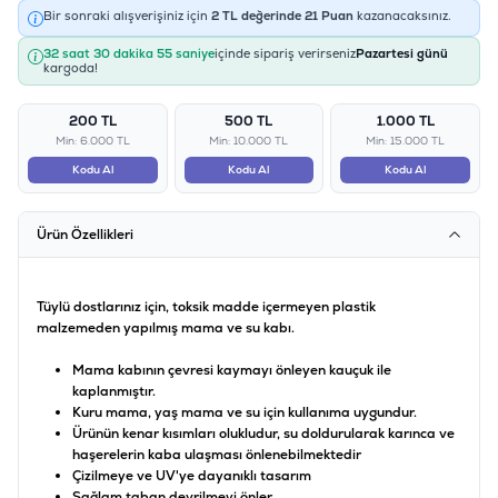
Bir sonraki alışverişiniz için
2
TL değerinde
21
Puan
kazanacaksınız.
32 saat 30 dakika 55 saniye
içinde sipariş verirseniz
Pazartesi günü
kargoda!
200 TL
500 TL
1.000 TL
Min: 6.000 TL
Min: 10.000 TL
Min: 15.000 TL
Kodu Al
Kodu Al
Kodu Al
Ürün Özellikleri
Tüylü dostlarınız için, toksik madde içermeyen plastik
malzemeden yapılmış mama ve su kabı.
Mama kabının çevresi kaymayı önleyen kauçuk ile
kaplanmıştır.
Kuru mama, yaş mama ve su için kullanıma uygundur.
Ürünün kenar kısımları olukludur, su doldurularak karınca ve
haşerelerin kaba ulaşması önlenebilmektedir
Çizilmeye ve UV'ye dayanıklı tasarım
Sağlam taban devrilmeyi önler