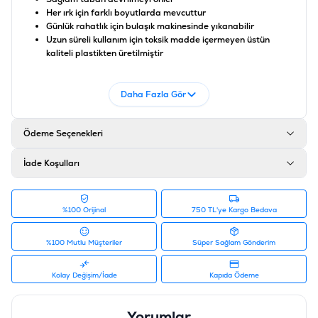
Her ırk için farklı boyutlarda mevcuttur
Günlük rahatlık için bulaşık makinesinde yıkanabilir
Uzun süreli kullanım için toksik madde içermeyen üstün
kaliteli plastikten üretilmiştir
Ebatları;
Daha Fazla Gör
En: 17 cm
Boy: 17 cm
Ödeme Seçenekleri
Yükseklik: 5,3 cm
Hacim: 350 ml
İade Koşulları
Ürün Filtreleri
Barkod
:
5412087012206
Tedarikçi Ürün Kodu
:
242-H131-328
%100 Orijinal
750 TL'ye Kargo Bedava
%100 Mutlu Müşteriler
Süper Sağlam Gönderim
Kolay Değişim/İade
Kapıda Ödeme
Yorumlar