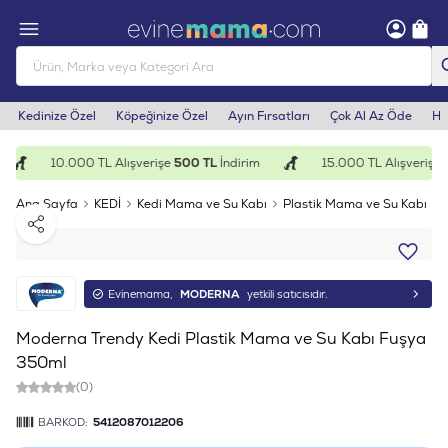
Kedinize Özel
Köpeğinize Özel
Ayın Fırsatları
Çok Al Az Öde
He
10.000 TL Alışverişe
500 TL
İndirim
15.000 TL Alışverişe
1
Ana Sayfa
KEDİ
Kedi Mama ve Su Kabı
Plastik Mama ve Su Kabı
Paylaş
Evinemama,
MODERNA
yetkili satıcısıdır.
Moderna Trendy Kedi Plastik Mama ve Su Kabı Fuşya
350ml
(0)
BARKOD:
5412087012206