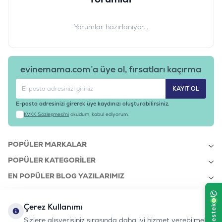
Yorumlar hazırlanıyor...
evinemama.com’a üye ol, fırsatları kaçırma
KAYIT OL
E-posta adresinizi girerek üye kaydınızı oluşturabilirsiniz.
KVKK Sözleşmesi'ni
okudum, kabul ediyorum.
POPÜLER MARKALAR
POPÜLER KATEGORILER
EN POPÜLER BLOG YAZILARIMIZ
EN SON BLOG YAZILARIMIZ
Çerez Kullanımı
KURUMSAL
Sizlere alışverişiniz sırasında daha iyi hizmet verebilmek