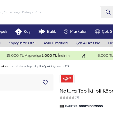
öpek
Kuş
Balık
Markalar
Çok S
l
Köpeğinize Özel
Ayın Fırsatları
Çok Al Az Öde
He
15.000 TL Alışverişe
1.000 TL
İndirim
6.000 TL Alı
cakları
Natura Top İki İpli Köpek Oyuncak XS
Natura Top İki İpli K
(0)
BARKOD:
8682315523669