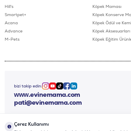
Hill's
Köpek Maması
Smartpet+
Köpek Konserve M
Acana
Köpek Ödül ve Kemik
Advance
Köpek Aksesuarları
M-Pets
Köpek Eğitim Ürünle
bizi takip edin:
Instagram
Youtube
Tiktok
Facebook
Linkedin
www.evinemama.com
pati@evinemama.com
Çerez Kullanımı