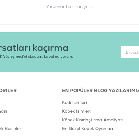
Yorumlar hazırlanıyor...
rsatları kaçırma
K Sözleşmesi'ni
okudum, kabul ediyorum.
ORILER
EN POPÜLER BLOG YAZILARIMI
Kedi İsimleri
ası
Köpek İsimleri
Köpek Kısırlaştırma Ameliyatı
Ek Besinler
En Güzel Köpek Oyunları