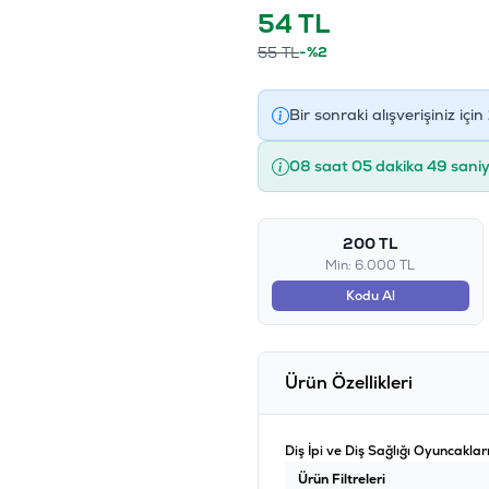
54
TL
55
TL
-%2
Bir sonraki alışverişiniz için
08 saat 05 dakika 48 sani
200 TL
Min: 6.000 TL
Kodu Al
Ürün Özellikleri
Diş İpi ve Diş Sağlığı Oyuncaklar
Ürün Filtreleri