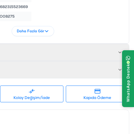
682315523669
KO08275
Daha Fazla Gör
Kolay Değişim/İade
Kapıda Ödeme