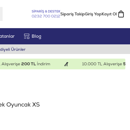
SİPARİŞ & DESTEK
Sipariş Takip
Giriş Yap
Kayıt Ol
0232 700 0212
atanlar
Blog
diyeli Ürünler
şverişe
200 TL
İndirim
10.000 TL Alışverişe
500 TL
öpek Oyuncak XS