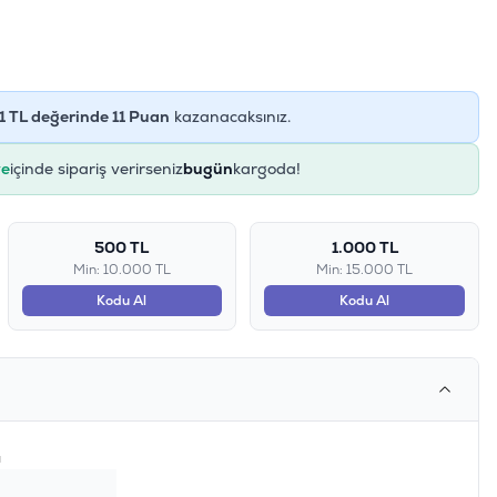
1
TL değerinde
11
Puan
kazanacaksınız.
ye
içinde sipariş verirseniz
bugün
kargoda!
500 TL
1.000 TL
Min: 10.000 TL
Min: 15.000 TL
Kodu Al
Kodu Al
ı