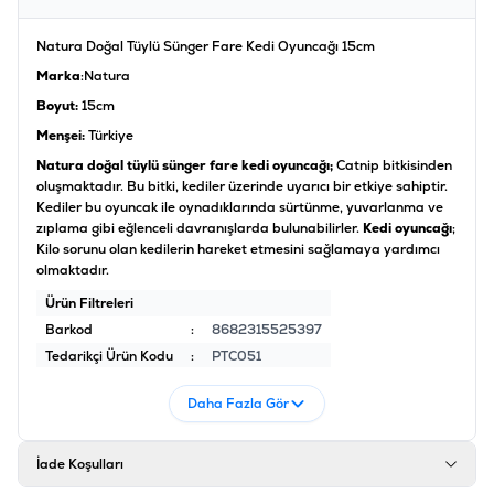
Natura Doğal Tüylü Sünger Fare Kedi Oyuncağı 15cm
Marka
:Natura
Boyut:
15cm
Menşei:
Türkiye
Natura doğal tüylü sünger fare kedi oyuncağı;
Catnip bitkisinden
oluşmaktadır. Bu bitki, kediler üzerinde uyarıcı bir etkiye sahiptir.
Kediler bu oyuncak ile oynadıklarında sürtünme, yuvarlanma ve
zıplama gibi eğlenceli davranışlarda bulunabilirler.
Kedi oyuncağı
;
Kilo sorunu olan kedilerin hareket etmesini sağlamaya yardımcı
olmaktadır.
Ürün Filtreleri
Barkod
:
8682315525397
Tedarikçi Ürün Kodu
:
PTC051
Daha Fazla Gör
İade Koşulları