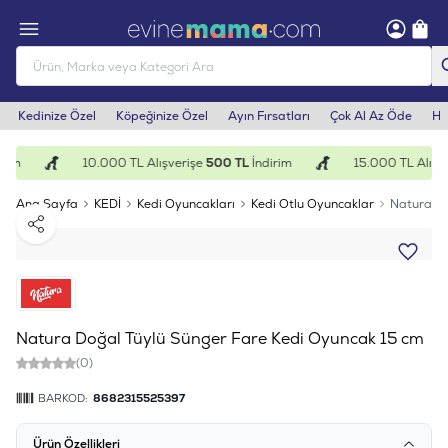
Kedinize Özel
Köpeğinize Özel
Ayın Fırsatları
Çok Al Az Öde
He
rim
10.000 TL Alışverişe
500 TL
İndirim
15.000 TL Alışve
Ana Sayfa
KEDİ
Kedi Oyuncakları
Kedi Otlu Oyuncaklar
Natura Do
Paylaş
Natura Doğal Tüylü Sünger Fare Kedi Oyuncak 15 cm
(0)
BARKOD:
8682315525397
Ürün Özellikleri