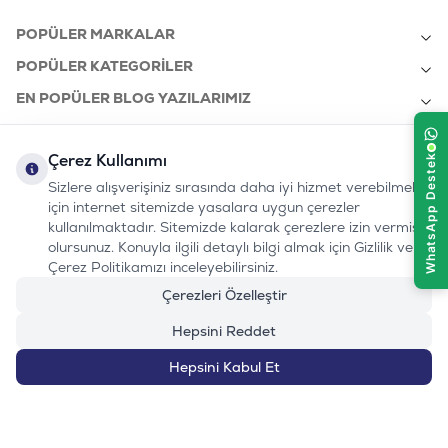
POPÜLER MARKALAR
POPÜLER KATEGORILER
EN POPÜLER BLOG YAZILARIMIZ
EN SON BLOG YAZILARIMIZ
Çerez Kullanımı
KURUMSAL
Sizlere alışverişiniz sırasında daha iyi hizmet verebilmek
için internet sitemizde yasalara uygun çerezler
kullanılmaktadır. Sitemizde kalarak çerezlere izin vermiş
bizi takip edin:
olursunuz. Konuyla ilgili detaylı bilgi almak için Gizlilik ve
0232 7000 212
%100 MUTLU
Instagram
Youtube
Tiktok
Facebook
Linkedin
Çerez Politikamızı inceleyebilirsiniz.
www.evinemama.com
MÜŞTERI HATTI
pati@evinemama.com
(haftaiçi 09.00-17.00)
Çerezleri Özelleştir
Hepsini Reddet
Hepsini Kabul Et