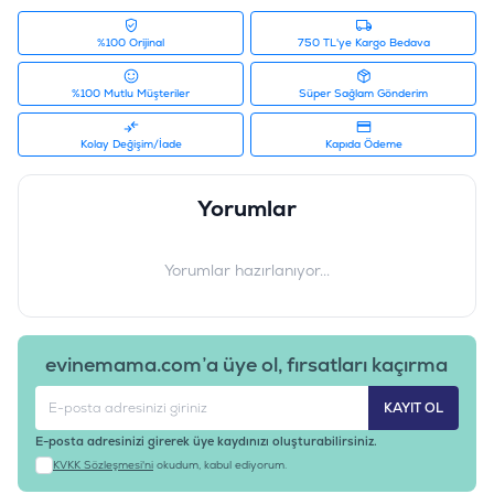
%100 Orijinal
750 TL'ye Kargo Bedava
%100 Mutlu Müşteriler
Süper Sağlam Gönderim
Kolay Değişim/İade
Kapıda Ödeme
Yorumlar
Yorumlar hazırlanıyor...
evinemama.com’a üye ol, fırsatları kaçırma
KAYIT OL
E-posta adresinizi girerek üye kaydınızı oluşturabilirsiniz.
KVKK Sözleşmesi'ni
okudum, kabul ediyorum.