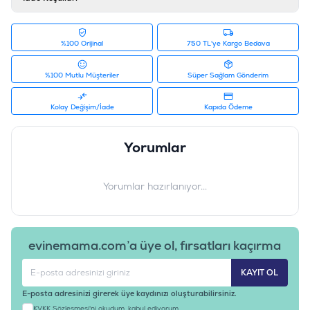
%100 Orijinal
750 TL'ye Kargo Bedava
%100 Mutlu Müşteriler
Süper Sağlam Gönderim
Kolay Değişim/İade
Kapıda Ödeme
Yorumlar
Yorumlar hazırlanıyor...
evinemama.com’a üye ol, fırsatları kaçırma
KAYIT OL
E-posta adresinizi girerek üye kaydınızı oluşturabilirsiniz.
KVKK Sözleşmesi'ni
okudum, kabul ediyorum.