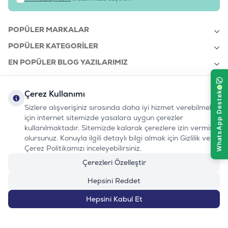
POPÜLER MARKALAR
POPÜLER KATEGORILER
EN POPÜLER BLOG YAZILARIMIZ
EN SON BLOG YAZILARIMIZ
Çerez Kullanımı
KURUMSAL
Sizlere alışverişiniz sırasında daha iyi hizmet verebilmek
için internet sitemizde yasalara uygun çerezler
kullanılmaktadır. Sitemizde kalarak çerezlere izin vermiş
bizi takip edin:
olursunuz. Konuyla ilgili detaylı bilgi almak için Gizlilik ve
0232 7000 212
%100 MUTLU
Instagram
Youtube
Tiktok
Facebook
Linkedin
Çerez Politikamızı inceleyebilirsiniz.
www.evinemama.com
MÜŞTERI HATTI
pati@evinemama.com
(haftaiçi 09.00-17.00)
Çerezleri Özelleştir
Hepsini Reddet
Hepsini Kabul Et