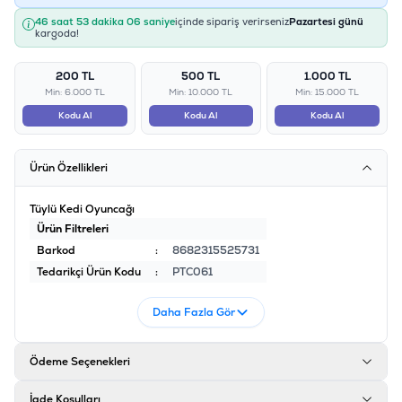
46 saat 53 dakika 06 saniye
içinde sipariş verirseniz
Pazartesi günü
kargoda!
200 TL
500 TL
1.000 TL
Min: 6.000 TL
Min: 10.000 TL
Min: 15.000 TL
Kodu Al
Kodu Al
Kodu Al
Ürün Özellikleri
Tüylü Kedi Oyuncağı
Ürün Filtreleri
Barkod
:
8682315525731
Tedarikçi Ürün Kodu
:
PTC061
Daha Fazla Gör
Ödeme Seçenekleri
İade Koşulları