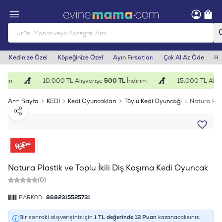
Kedinize Özel
Köpeğinize Özel
Ayın Fırsatları
Çok Al Az Öde
He
irim
10.000 TL Alışverişe
500 TL
İndirim
15.000 TL Alışv
Ana Sayfa
KEDİ
Kedi Oyuncakları
Tüylü Kedi Oyuncağı
Natura Plas
Paylaş
Natura Plastik ve Toplu İkili Diş Kaşıma Kedi Oyuncak
(0)
BARKOD:
8682315525731
Bir sonraki alışverişiniz için
1
TL değerinde
12
Puan
kazanacaksınız.