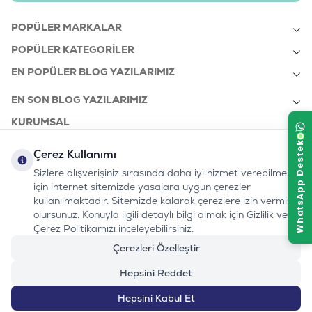
POPÜLER MARKALAR
POPÜLER KATEGORILER
EN POPÜLER BLOG YAZILARIMIZ
EN SON BLOG YAZILARIMIZ
KURUMSAL
Çerez Kullanımı
Sizlere alışverişiniz sırasında daha iyi hizmet verebilmek
bizi takip edin:
0232 7000 212
için internet sitemizde yasalara uygun çerezler
%100 MUTLU
Instagram
Youtube
Tiktok
Facebook
Linkedin
www.evinemama.com
MÜŞTERI HATTI
kullanılmaktadır. Sitemizde kalarak çerezlere izin vermiş
pati@evinemama.com
(haftaiçi 09.00-17.00)
olursunuz. Konuyla ilgili detaylı bilgi almak için Gizlilik ve
Çerez Politikamızı inceleyebilirsiniz.
Çerezleri Özelleştir
Hepsini Reddet
Hepsini Kabul Et