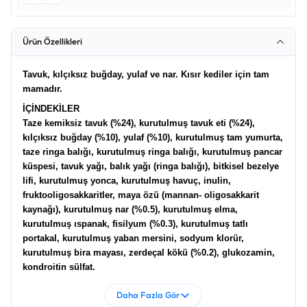
Ürün Özellikleri
Tavuk, kılçıksız buğday, yulaf ve nar. Kısır kediler için tam
mamadır.
İÇİNDEKİLER
Taze kemiksiz tavuk (%24), kurutulmuş tavuk eti (%24),
kılçıksız buğday (%10), yulaf (%10), kurutulmuş tam yumurta,
taze ringa balığı, kurutulmuş ringa balığı, kurutulmuş pancar
küspesi, tavuk yağı, balık yağı (ringa balığı), bitkisel bezelye
lifi, kurutulmuş yonca, kurutulmuş havuç, inulin,
fruktooligosakkaritler, maya özü (mannan- oligosakkarit
kaynağı), kurutulmuş nar (%0.5), kurutulmuş elma,
kurutulmuş ıspanak, fisilyum (%0.3), kurutulmuş tatlı
portakal, kurutulmuş yaban mersini, sodyum klorür,
kurutulmuş bira mayası, zerdeçal kökü (%0.2), glukozamin,
kondroitin sülfat.
KATKI MADDELERİ
Daha Fazla Gör
Besinsel katkı maddeleri: A Vitamini 18000IU; D3 Vitamini