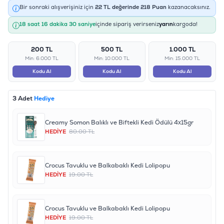
Bir sonraki alışverişiniz için
22
TL değerinde
218
Puan
kazanacaksınız.
18 saat 16 dakika 30 saniye
içinde sipariş verirseniz
yarın
kargoda!
200 TL
500 TL
1.000 TL
Min: 6.000 TL
Min: 10.000 TL
Min: 15.000 TL
Kodu Al
Kodu Al
Kodu Al
3 Adet
Hediye
Creamy Somon Balıklı ve Biftekli Kedi Ödülü 4x15gr
HEDİYE
80.00 TL
Crocus Tavuklu ve Balkabaklı Kedi Lolipopu
HEDİYE
19.00 TL
Crocus Tavuklu ve Balkabaklı Kedi Lolipopu
HEDİYE
19.00 TL