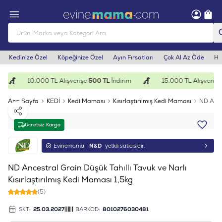
Kedinize Özel
Köpeğinize Özel
Ayın Fırsatları
Çok Al Az Öde
He
10.000 TL Alışverişe
500 TL
İndirim
15.000 TL Alışverişe
1
Ana Sayfa
KEDİ
Kedi Maması
Kısırlaştırılmış Kedi Maması
ND Ances
Paylaş
Ücretsiz Kargo
Evinemama,
N&D
yetkili satıcısıdır.
ND Ancestral Grain Düşük Tahıllı Tavuk ve Narlı
Kısırlaştırılmış Kedi Maması 1,5kg
(5)
SKT:
25.03.2027
BARKOD:
8010276030481