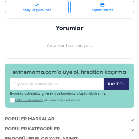
Barkod
:
8010276024909
Tedarikçi Ürün Kodu
:
ND098
Kolay Değişim/İade
Kapıda Ödeme
Ürün Etiketleri
#nd kedi maması
Yorumlar
Yorumlar hazırlanıyor...
evinemama.com’a üye ol, fırsatları kaçırma
KAYIT OL
E-posta adresinizi girerek üye kaydınızı oluşturabilirsiniz.
KVKK Sözleşmesi'ni
okudum, kabul ediyorum.
POPÜLER MARKALAR
POPÜLER KATEGORILER
EN POPÜLER BLOG YAZILARIMIZ