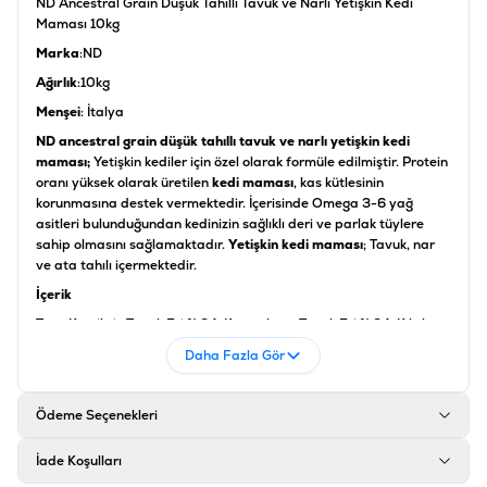
ND Ancestral Grain Düşük Tahıllı Tavuk ve Narlı Yetişkin Kedi
Maması 10kg
Marka
:ND
Ağırlık
:10kg
Menşei
: İtalya
ND ancestral grain düşük tahıllı tavuk ve narlı yetişkin kedi
maması;
Yetişkin kediler için özel olarak formüle edilmiştir. Protein
oranı yüksek olarak üretilen
kedi maması
, kas kütlesinin
korunmasına destek vermektedir. İçerisinde Omega 3-6 yağ
asitleri bulunduğundan kedinizin sağlıklı deri ve parlak tüylere
sahip olmasını sağlamaktadır.
Yetişkin kedi maması
; Tavuk, nar
ve ata tahılı içermektedir.
İçerik
Taze Kemiksiz Tavuk Eti % 24, Kurutulmuş Tavuk Eti % 24, Kılçıksız
Buğday % 10, Yulaf % 10, Tavuk Yağı, Kurutulmuş Bütün Yumurta,
Daha Fazla Gör
Taze Ringa, Kurutulmuş Ringa Balığı, Balık Yağı ,Hayvansal
Hidrolize Proteinler, Kurutulmuş Pancar Küspesi, Bezelye Lifi,
Kurutulmuş, Havuç, Kurutulmuş Yonca, İnulin,
Ödeme Seçenekleri
Fructooligosaccharides, Mannan-Oligosakkaritler, Nar Tozu % 0.5,
Kurutulmuş Elma ,Ispanak Tozu, Psyllium % 0.3, Toz Frenk Üzümü,
İade Koşulları
Kurutulmuş Tatlı Portakal, Toz Yaban Mersini, Sodyum Klorür,