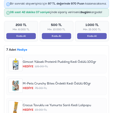
Bir sonraki alışverişiniz için
97
TL değerinde
970
Puan
kazanacaksınız.
06 saat 42 dakika 07 saniye
içinde sipariş verirseniz
bugün
kargoda!
200 TL
500 TL
1.000 TL
Min: 6.000 TL
Min: 10.000 TL
Min: 15.000 TL
Kodu Al
Kodu Al
Kodu Al
7 Adet
Hediye
Gimcat Yüksek Proteinli Pudding Kedi Ödülü 100gr
HEDİYE
115.00 TL
M-Pets Crunchy Bites Ördekli Kedi Ödülü 60gr
HEDİYE
75.00 TL
Crocus Tavuklu ve Yumurta Sarılı Kedi Lolipopu
HEDİYE
19.00 TL