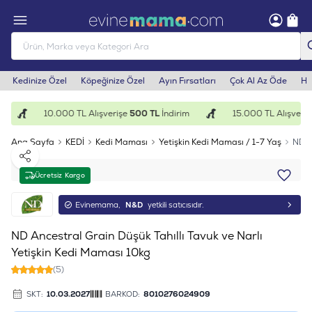
Kedinize Özel
Köpeğinize Özel
Ayın Fırsatları
Çok Al Az Öde
He
10.000 TL Alışverişe
500 TL
İndirim
15.000 TL Alışverişe
Ana Sayfa
KEDİ
Kedi Maması
Yetişkin Kedi Maması / 1-7 Yaş
ND A
Paylaş
Ücretsiz Kargo
Evinemama,
N&D
yetkili satıcısıdır.
ND Ancestral Grain Düşük Tahıllı Tavuk ve Narlı
Yetişkin Kedi Maması 10kg
(5)
SKT:
10.03.2027
BARKOD:
8010276024909