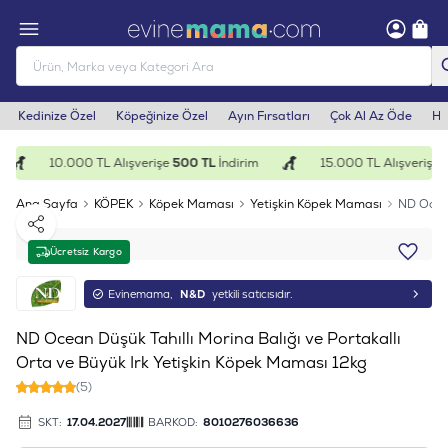
Kedinize Özel
Köpeğinize Özel
Ayın Fırsatları
Çok Al Az Öde
He
10.000 TL Alışverişe
500 TL
İndirim
15.000 TL Alışverişe
1
Ana Sayfa
KÖPEK
Köpek Maması
Yetişkin Köpek Maması
ND Ocean
Paylaş
Ücretsiz Kargo
Evinemama,
N&D
yetkili satıcısıdır.
ND Ocean Düşük Tahıllı Morina Balığı ve Portakallı
Orta ve Büyük Irk Yetişkin Köpek Maması 12kg
(5)
SKT:
17.04.2027
BARKOD:
8010276036636