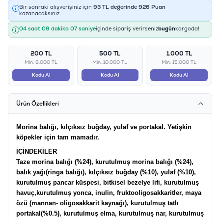
Bir sonraki alışverişiniz için
93
TL değerinde
926
Puan
kazanacaksınız.
04 saat 09 dakika 07 saniye
içinde sipariş verirseniz
bugün
kargoda!
200 TL
500 TL
1.000 TL
Min: 6.000 TL
Min: 10.000 TL
Min: 15.000 TL
Kodu Al
Kodu Al
Kodu Al
Ürün Özellikleri
Morina balığı, kılçıksız buğday, yulaf ve portakal. Yetişkin
köpekler için tam mamadır.
İÇİNDEKİLER
Taze morina balığı (%24), kurutulmuş morina balığı (%24),
balık yağı(ringa balığı), kılçıksız buğday (%10), yulaf (%10),
kurutulmuş pancar küspesi, bitkisel bezelye lifi, kurutulmuş
havuç,kurutulmuş yonca, inulin, fruktooligosakkaritler, maya
özü (mannan- oligosakkarit kaynağı), kurutulmuş tatlı
portakal(%0.5), kurutulmuş elma, kurutulmuş nar, kurutulmuş