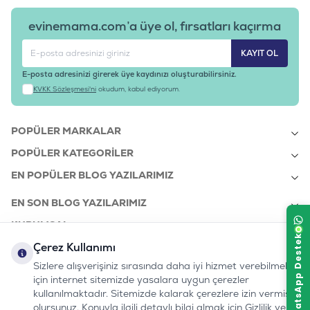
evinemama.com’a üye ol, fırsatları kaçırma
KAYIT OL
E-posta adresinizi girerek üye kaydınızı oluşturabilirsiniz.
KVKK Sözleşmesi'ni
okudum, kabul ediyorum.
POPÜLER MARKALAR
POPÜLER KATEGORILER
EN POPÜLER BLOG YAZILARIMIZ
EN SON BLOG YAZILARIMIZ
KURUMSAL
Çerez Kullanımı
Sizlere alışverişiniz sırasında daha iyi hizmet verebilmek
bizi takip edin:
0232 7000 212
için internet sitemizde yasalara uygun çerezler
%100 MUTLU
Instagram
Youtube
Tiktok
Facebook
Linkedin
kullanılmaktadır. Sitemizde kalarak çerezlere izin vermiş
www.evinemama.com
MÜŞTERI HATTI
pati@evinemama.com
(haftaiçi 09.00-17.00)
olursunuz. Konuyla ilgili detaylı bilgi almak için Gizlilik ve