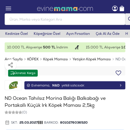
Kedinize Özel
Köpeğinize Özel
Ayın Fırsatları
Çok Al Az Öde
He
10.000 TL Alışverişe
500 TL
İndirim
15.000 TL Alışverişe
1.000
Ana Sayfa
KÖPEK
Köpek Maması
Yetişkin Köpek Maması
ND Ocean
Paylaş
Ücretsiz Kargo
Evinemama,
N&D
yetkili satıcısıdır.
ND Ocean Tahılsız Morina Balığı Balkabağı ve
Portakallı Küçük Irk Köpek Maması 2,5kg
(0)
SKT:
25.03.2027
BARKOD:
8010276036520