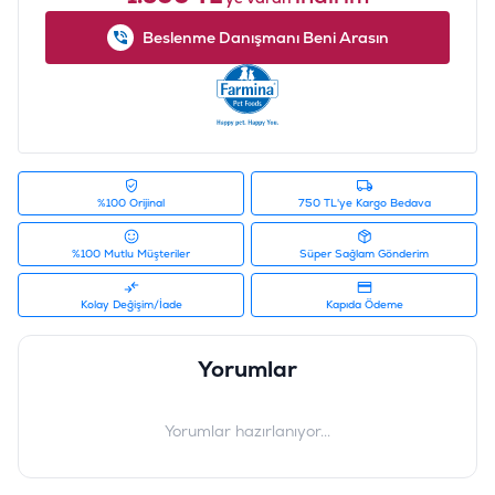
1200mg/kg; Kondroitin sülfat 900mg/kg.
Beslenme Danışmanı Beni Arasın
BESLENME YÖNTEMLERİ
tabloya bakınız. Daha önce kullanılan mama ile karıştırılarak
kademeli geçiş yapılması tavsiye edilir. Serin ve kuru bir
yerde, paket ağzı kapalı olarak muhafaza ediniz. Paket
üzerinde yazılı son kullanım tarihinden 18 ay önce
üretilmiştir. Farmina Pet Foods tarafından çoğunlukla İtalya,
Danimarka ve Fransa’dan gelen ham maddelerle üretilmiştir.
Net ağırlık, son kullanma tarihi, lot numarası, fabrika işletme
%100 Orijinal
750 TL'ye Kargo Bedava
beyan numarası paketin üzerinde yazılıdır.
Ürün Filtreleri
%100 Mutlu Müşteriler
Süper Sağlam Gönderim
İçerik
:
Balıklı, Balkabaklı, Portakallı
Irk Boyutu
:
Küçük Irk / Mini
Kolay Değişim/İade
Kapıda Ödeme
Ürün Ağırlığı
:
1.5-2,5 KG
Barkod
:
8010276036520
Yorumlar
Tedarikçi Ürün Kodu
:
ND040
Yorumlar hazırlanıyor...