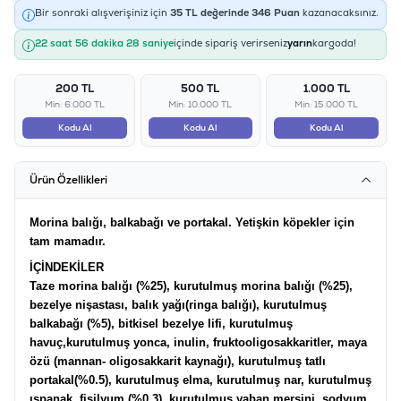
Bir sonraki alışverişiniz için
35
TL değerinde
346
Puan
kazanacaksınız.
22 saat 56 dakika 28 saniye
içinde sipariş verirseniz
yarın
kargoda!
200 TL
500 TL
1.000 TL
Min: 6.000 TL
Min: 10.000 TL
Min: 15.000 TL
Kodu Al
Kodu Al
Kodu Al
Ürün Özellikleri
Morina balığı, balkabağı ve portakal. Yetişkin köpekler için
tam mamadır.
İÇİNDEKİLER
Taze morina balığı (%25), kurutulmuş morina balığı (%25),
bezelye nişastası, balık yağı(ringa balığı), kurutulmuş
balkabağı (%5), bitkisel bezelye lifi, kurutulmuş
havuç,kurutulmuş yonca, inulin, fruktooligosakkaritler, maya
özü (mannan- oligosakkarit kaynağı), kurutulmuş tatlı
portakal(%0.5), kurutulmuş elma, kurutulmuş nar, kurutulmuş
ıspanak, fisilyum (%0.3), kurutulmuş yaban mersini, sodyum