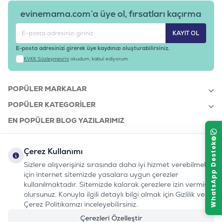
evinemama.com’a üye ol, fırsatları kaçırma
KAYIT OL
E-posta adresinizi girerek üye kaydınızı oluşturabilirsiniz.
KVKK Sözleşmesi'ni
okudum, kabul ediyorum.
POPÜLER MARKALAR
POPÜLER KATEGORILER
EN POPÜLER BLOG YAZILARIMIZ
EN SON BLOG YAZILARIMIZ
Çerez Kullanımı
KURUMSAL
Sizlere alışverişiniz sırasında daha iyi hizmet verebilmek
için internet sitemizde yasalara uygun çerezler
kullanılmaktadır. Sitemizde kalarak çerezlere izin vermiş
bizi takip edin:
olursunuz. Konuyla ilgili detaylı bilgi almak için Gizlilik ve
0232 7000 212
%100 MUTLU
Instagram
Youtube
Tiktok
Facebook
Linkedin
Çerez Politikamızı inceleyebilirsiniz.
www.evinemama.com
MÜŞTERI HATTI
pati@evinemama.com
(haftaiçi 09.00-17.00)
Çerezleri Özelleştir