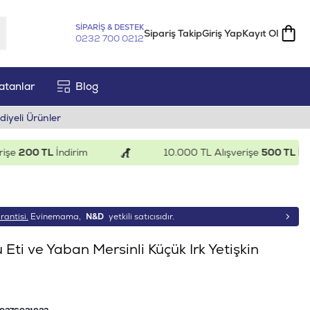
SİPARİŞ & DESTEK
Sipariş Takip
Giriş Yap
Kayıt Ol
0232 700 0212
atanlar
Blog
diyeli Ürünler
00 TL
İndirim
10.000 TL Alışverişe
500 TL
İndirim
rantisi.
Evinemama,
N&D
yetkili satıcısıdır.
 Eti ve Yaban Mersinli Küçük Irk Yetişkin