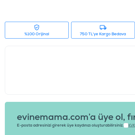
%100 Orijinal
750 TL'ye Kargo Bedava
evinemama.com’a üye ol, fı
E-posta adresinizi girerek üye kaydınızı oluşturabilirsiniz.
KVK