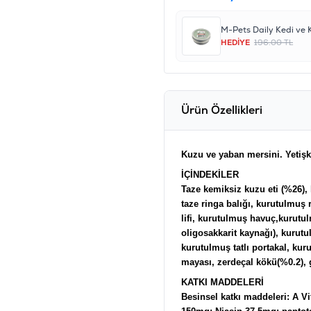
HEDİYE
196.00 TL
Ürün Özellikleri
Kuzu ve yaban mersini. Yetişk
İÇİNDEKİLER
Taze kemiksiz kuzu eti (%26), 
taze ringa balığı, kurutulmuş r
lifi, kurutulmuş havuç,kurutu
oligosakkarit kaynağı), kurut
kurutulmuş tatlı portakal, ku
mayası, zerdeçal kökü(%0.2), 
KATKI MADDELERİ
Besinsel katkı maddeleri: A V