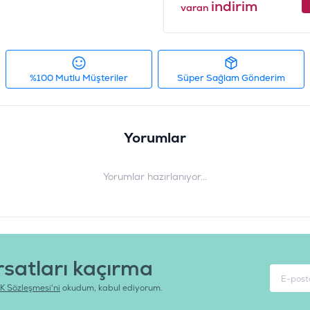
indirim
varan
Ürün Ağırlığı
:
6
Barkod
:
8
Tedarikçi Ürün Kodu
:
%100 Mutlu Müşteriler
Süper Sağlam Gönderim
Yorumlar
Yorumlar hazırlanıyor...
rsatları kaçırma
K Sözleşmesi'ni
okudum, kabul ediyorum.