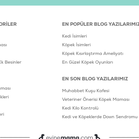
ORILER
EN POPÜLER BLOG YAZILARIMI
Kedi İsimleri
ası
Köpek İsimleri
Köpek Kısırlaştırma Ameliyatı
Ek Besinler
En Güzel Köpek Oyunları
EN SON BLOG YAZILARIMIZ
aması
Muhabbet Kuşu Kafesi
leri
Veteriner Önerisi Köpek Maması
Kedi Kilo Kontrolü
ri
Kedi ve Köpeklerde Down Sendromu