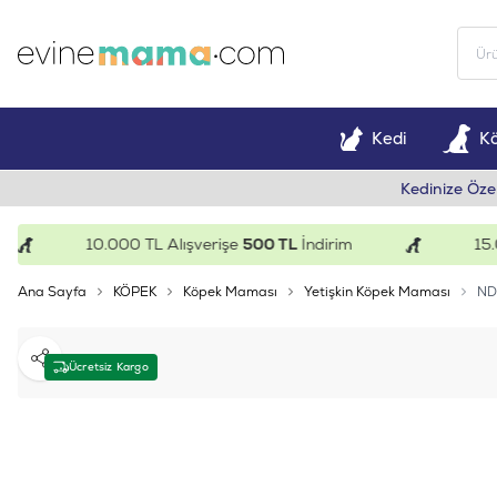
Kedi
K
Kedinize Öze
10.000 TL Alışverişe
500 TL
İndirim
15.000 T
Ana Sayfa
KÖPEK
Köpek Maması
Yetişkin Köpek Maması
ND 
Paylaş
Ücretsiz Kargo