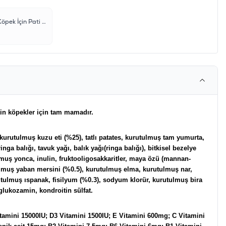
M-Pets Daily Kedi ve Köpek İçin Pati Balm 60ml
in köpekler için tam mamadır.
kurutulmuş kuzu eti (%25), tatlı patates, kurutulmuş tam yumurta,
inga balığı, tavuk yağı, balık yağı(ringa balığı), bitkisel bezelye
lmuş yonca, inulin, fruktooligosakkaritler, maya özü (mannan-
ulmuş yaban mersini (%0.5), kurutulmuş elma, kurutulmuş nar,
rutulmuş ıspanak, fisilyum (%0.3), sodyum klorür, kurutulmuş bira
glukozamin, kondroitin sülfat.
itamini 15000IU; D3 Vitamini 1500IU; E Vitamini 600mg; C Vitamini