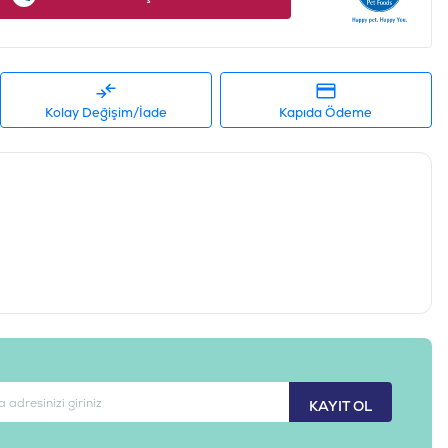
-11,5 KG
010276021823
ND074
Kolay Değişim/İade
Kapıda Ödeme
KAYIT OL