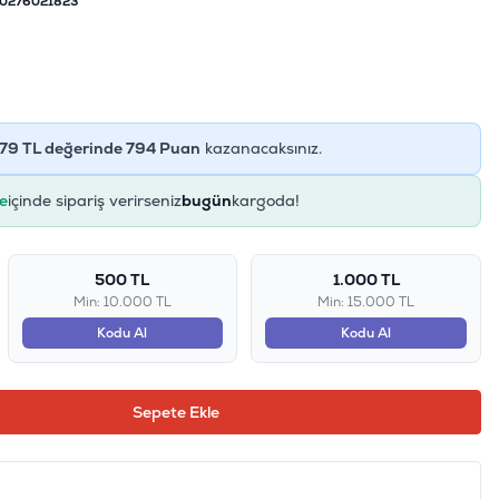
0276021823
79
TL değerinde
794
Puan
kazanacaksınız.
e
içinde sipariş verirseniz
bugün
kargoda!
500 TL
1.000 TL
Min: 10.000 TL
Min: 15.000 TL
Kodu Al
Kodu Al
Sepete Ekle