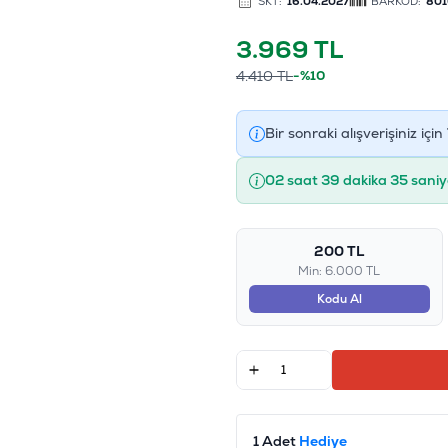
SKT:
16.04.2027
BARKOD:
801
3.969
TL
4.410
TL
-%10
Bir sonraki alışverişiniz için
02 saat 39 dakika 34 saniy
200 TL
Min: 6.000 TL
Kodu Al
1 Adet
Hediye