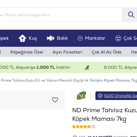
öpek
Kuş
Balık
Markalar
Çok S
l
Köpeğinize Özel
Ayın Fırsatları
Çok Al Az Öde
He
L Alışverişe
1.000 TL
İndirim
6.000 TL Alışverişe
2
Prime Tahılsız Kuzu Eti ve Yaban Mersinli Küçük Irk Yetişkin Köpek Maması 7kg
%100 Orijinallik Ga
ND Prime Tahılsız Kuzu
Köpek Maması 7kg
(3)