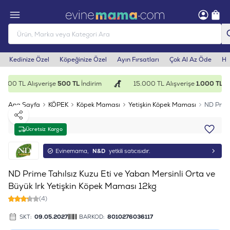
Kedinize Özel
Köpeğinize Özel
Ayın Fırsatları
Çok Al Az Öde
He
.000 TL Alışverişe
500 TL
İndirim
15.000 TL Alışverişe
1.000 TL
İnd
Ana Sayfa
KÖPEK
Köpek Maması
Yetişkin Köpek Maması
ND Prime
Paylaş
Ücretsiz Kargo
Evinemama,
N&D
yetkili satıcısıdır.
ND Prime Tahılsız Kuzu Eti ve Yaban Mersinli Orta ve
Büyük Irk Yetişkin Köpek Maması 12kg
(4)
SKT:
09.05.2027
BARKOD:
8010276036117