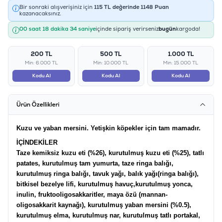
Bir sonraki alışverişiniz için
115
TL değerinde
1148
Puan
kazanacaksınız.
00 saat 18 dakika 34 saniye
içinde sipariş verirseniz
bugün
kargoda!
200 TL
500 TL
1.000 TL
Min: 6.000 TL
Min: 10.000 TL
Min: 15.000 TL
Kodu Al
Kodu Al
Kodu Al
Ürün Özellikleri
Kuzu ve yaban mersini. Yetişkin köpekler için tam mamadır.
İÇİNDEKİLER
Taze kemiksiz kuzu eti (%26), kurutulmuş kuzu eti (%25), tatlı
patates, kurutulmuş tam yumurta, taze ringa balığı,
kurutulmuş ringa balığı, tavuk yağı, balık yağı(ringa balığı),
bitkisel bezelye lifi, kurutulmuş havuç,kurutulmuş yonca,
inulin, fruktooligosakkaritler, maya özü (mannan-
oligosakkarit kaynağı), kurutulmuş yaban mersini (%0.5),
kurutulmuş elma, kurutulmuş nar, kurutulmuş tatlı portakal,