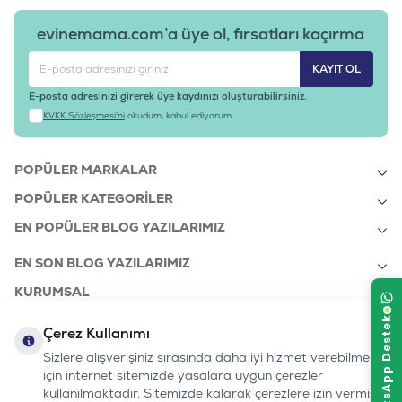
evinemama.com’a üye ol, fırsatları kaçırma
KAYIT OL
E-posta adresinizi girerek üye kaydınızı oluşturabilirsiniz.
KVKK Sözleşmesi'ni
okudum, kabul ediyorum.
POPÜLER MARKALAR
POPÜLER KATEGORILER
EN POPÜLER BLOG YAZILARIMIZ
EN SON BLOG YAZILARIMIZ
KURUMSAL
Çerez Kullanımı
Sizlere alışverişiniz sırasında daha iyi hizmet verebilmek
bizi takip edin:
0232 7000 212
için internet sitemizde yasalara uygun çerezler
%100 MUTLU
Instagram
Youtube
Tiktok
Facebook
Linkedin
www.evinemama.com
MÜŞTERI HATTI
kullanılmaktadır. Sitemizde kalarak çerezlere izin vermiş
pati@evinemama.com
(haftaiçi 09.00-17.00)