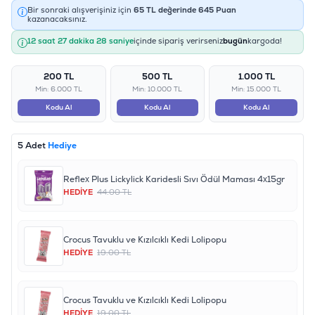
Bir sonraki alışverişiniz için
65
TL değerinde
645
Puan
kazanacaksınız.
12 saat 27 dakika 28 saniye
içinde sipariş verirseniz
bugün
kargoda!
200 TL
500 TL
1.000 TL
Min: 6.000 TL
Min: 10.000 TL
Min: 15.000 TL
Kodu Al
Kodu Al
Kodu Al
5 Adet
Hediye
Reflex Plus Lickylick Karidesli Sıvı Ödül Maması 4x15gr
HEDİYE
44.00 TL
Crocus Tavuklu ve Kızılcıklı Kedi Lolipopu
HEDİYE
19.00 TL
Crocus Tavuklu ve Kızılcıklı Kedi Lolipopu
HEDİYE
19.00 TL