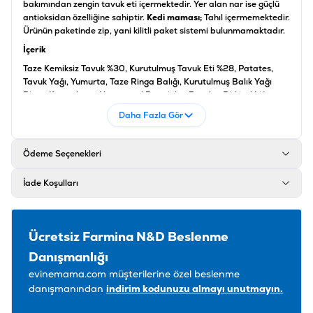
bakımından zengin tavuk eti içermektedir. Yer alan nar ise güçlü
antioksidan özelliğine sahiptir.
Kedi maması;
Tahıl içermemektedir.
Ürünün paketinde zip, yani kilitli paket sistemi bulunmamaktadır.
İçerik
Taze Kemiksiz Tavuk %30, Kurutulmuş Tavuk Eti %28, Patates,
Tavuk Yağı, Yumurta, Taze Ringa Balığı, Kurutulmuş Balık Yağı
Ringa Kurutulmuş, Hayvansal Proteinler, Bezelye Bitkisel Lif,
Kurutulmuş Havuç, Un Hidrolize Kurutulmuş Yonca, İnulin,
Daha Fazla Gör
Fruktooligosakkarid,, Mannanoligosaccharides, Nar Tozu %0.5,
Kurutulmuş Elma, ıspanak Tozu, Psyllium %0.3, Siyah Frenk
Üzümü Tozu, Tatlı Portakal, Kızılcık Tozu, Klorür Kurutulmuş
Ödeme Seçenekleri
Sodyum, Maya, Zerdeçal Kökü %0.2, Glukozamin, Kondroitin
Sülfat Kurutulur.
İade Koşulları
Analiz
Kalsiyum: %1.50, Ham kül: % 8.50, Kondroitin: 900.00mg/kg, Ham
selüloz: %1,80, Fosfor: %1.00, Glucosamine: 1200.00mg/kg, yağ
Ücretsiz Farmina N&D Beslenme
Ham: % 20.00, Magnezyum: %0.09, Ham protein: %44.00, Nem:
9.00%, EPA: % 0.30, DHA: % 0.50, Enerji değeri EM:
Danışmanlığı
3824.50Kcal/Kg, Enerji değer kg: 16.00Mj/kg
evinemama.com müşterilerine özel beslenme
Katkı Maddeleri
danışmanından
indirim kodunuzu almayı unutmayın.
A Vitamini 18000UI, D3 Vitamini 1200UI, E Vitamini 600mg, C