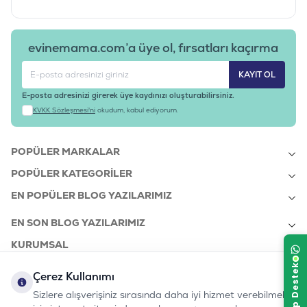
evinemama.com’a üye ol, fırsatları kaçırma
KAYIT OL
E-posta adresinizi girerek üye kaydınızı oluşturabilirsiniz.
KVKK Sözleşmesi'ni
okudum, kabul ediyorum.
POPÜLER MARKALAR
POPÜLER KATEGORILER
EN POPÜLER BLOG YAZILARIMIZ
EN SON BLOG YAZILARIMIZ
KURUMSAL
Çerez Kullanımı
Sizlere alışverişiniz sırasında daha iyi hizmet verebilmek
bizi takip edin:
0232 7000 212
%100 MUTLU