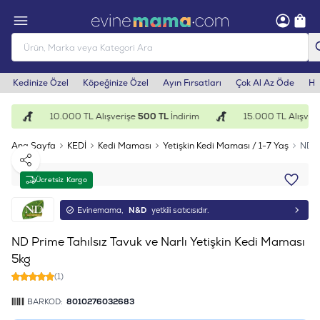
Kedinize Özel
Köpeğinize Özel
Ayın Fırsatları
Çok Al Az Öde
He
m
10.000 TL Alışverişe
500 TL
İndirim
15.000 TL Alışveri
Ana Sayfa
KEDİ
Kedi Maması
Yetişkin Kedi Maması / 1-7 Yaş
ND P
Paylaş
Ücretsiz Kargo
Evinemama,
N&D
yetkili satıcısıdır.
ND Prime Tahılsız Tavuk ve Narlı Yetişkin Kedi Maması
5kg
(1)
BARKOD:
8010276032683