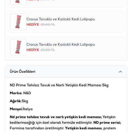
Crocus Tavuklu ve Kızılcıklı Kedi Lolipopu
HEDİYE
19.00 TL
Crocus Tavuklu ve Kızılcıklı Kedi Lolipopu
HEDİYE
19.00 TL
Ürün Özellikleri
ND Prime Tahılsız Tavuk ve Narlı Yetişkin Kedi Maması 5kg
Marka
: N&D
Ağırlık
:5kg
Menşei
:İtalya
Nd prime tahılsız tavuk ve narlı yetişkin kedi maması;
Yetişkin
kedilerin
sağlığı için özel olarak formüle edilmiştir.
ND prime serisi;
Farmina tarafından üretilmiştir.
Yetişkin kedi maması
, protein