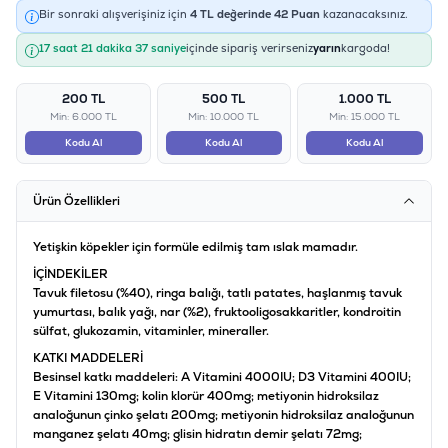
Bir sonraki alışverişiniz için
4
TL değerinde
42
Puan
kazanacaksınız.
17 saat 21 dakika 36 saniye
içinde sipariş verirseniz
yarın
kargoda!
200 TL
500 TL
1.000 TL
Min: 6.000 TL
Min: 10.000 TL
Min: 15.000 TL
Kodu Al
Kodu Al
Kodu Al
Ürün Özellikleri
Yetişkin köpekler için formüle edilmiş tam ıslak mamadır.
İÇİNDEKİLER
Tavuk filetosu (%40), ringa balığı, tatlı patates, haşlanmış tavuk
yumurtası, balık yağı, nar (%2), fruktooligosakkaritler, kondroitin
sülfat, glukozamin, vitaminler, mineraller.
KATKI MADDELERİ
Besinsel katkı maddeleri: A Vitamini 4000IU; D3 Vitamini 400IU;
E Vitamini 130mg; kolin klorür 400mg; metiyonin hidroksilaz
analoğunun çinko şelatı 200mg; metiyonin hidroksilaz analoğunun
manganez şelatı 40mg; glisin hidratın demir şelatı 72mg;