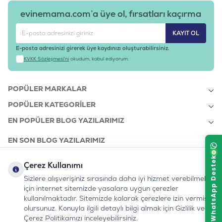
evinemama.com’a üye ol, fırsatları kaçırma
KAYIT OL
E-posta adresinizi girerek üye kaydınızı oluşturabilirsiniz.
KVKK Sözleşmesi'ni
okudum, kabul ediyorum.
POPÜLER MARKALAR
POPÜLER KATEGORILER
EN POPÜLER BLOG YAZILARIMIZ
EN SON BLOG YAZILARIMIZ
KURUMSAL
Çerez Kullanımı
Sizlere alışverişiniz sırasında daha iyi hizmet verebilmek
için internet sitemizde yasalara uygun çerezler
bizi takip edin:
0232 7000 212
kullanılmaktadır. Sitemizde kalarak çerezlere izin vermiş
%100 MUTLU
Instagram
Youtube
Tiktok
Facebook
Linkedin
www.evinemama.com
MÜŞTERI HATTI
olursunuz. Konuyla ilgili detaylı bilgi almak için Gizlilik ve
pati@evinemama.com
(haftaiçi 09.00-17.00)
Çerez Politikamızı inceleyebilirsiniz.