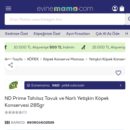
Kedinize Özel
Köpeğinize Özel
Ayın Fırsatları
Çok Al Az Öde
He
10.000 TL Alışverişe
500 TL
İndirim
15.000 TL Alışverişe
1.
Ana Sayfa
KÖPEK
Köpek Konserve Maması
Yetişkin Köpek Konserves
Paylaş
Evinemama,
N&D
yetkili satıcısıdır.
ND Prime Tahılsız Tavuk ve Narlı Yetişkin Köpek
Konservesi 285gr
(0)
BARKOD:
8606014102529