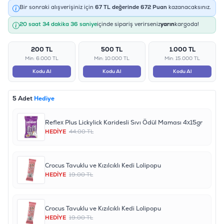
Bir sonraki alışverişiniz için
67
TL değerinde
672
Puan
kazanacaksınız.
20 saat 34 dakika 36 saniye
içinde sipariş verirseniz
yarın
kargoda!
200 TL
500 TL
1.000 TL
Min: 6.000 TL
Min: 10.000 TL
Min: 15.000 TL
Kodu Al
Kodu Al
Kodu Al
5 Adet
Hediye
Reflex Plus Lickylick Karidesli Sıvı Ödül Maması 4x15gr
HEDİYE
44.00 TL
Crocus Tavuklu ve Kızılcıklı Kedi Lolipopu
HEDİYE
19.00 TL
Crocus Tavuklu ve Kızılcıklı Kedi Lolipopu
HEDİYE
19.00 TL