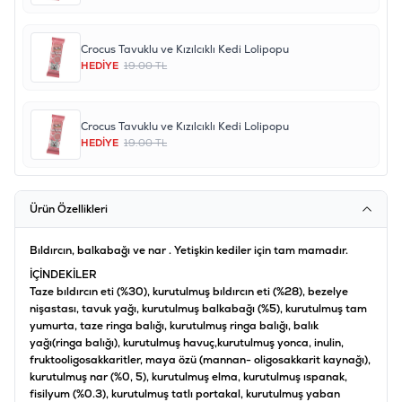
Crocus Tavuklu ve Kızılcıklı Kedi Lolipopu
HEDİYE
19.00 TL
Crocus Tavuklu ve Kızılcıklı Kedi Lolipopu
HEDİYE
19.00 TL
Ürün Özellikleri
Bıldırcın, balkabağı ve nar . Yetişkin kediler için tam mamadır.
İÇİNDEKİLER
Taze bıldırcın eti (%30), kurutulmuş bıldırcın eti (%28), bezelye
nişastası, tavuk yağı, kurutulmuş balkabağı (%5), kurutulmuş tam
yumurta, taze ringa balığı, kurutulmuş ringa balığı, balık
yağı(ringa balığı), kurutulmuş havuç,kurutulmuş yonca, inulin,
fruktooligosakkaritler, maya özü (mannan- oligosakkarit kaynağı),
kurutulmuş nar (%0, 5), kurutulmuş elma, kurutulmuş ıspanak,
fisilyum (%0.3), kurutulmuş tatlı portakal, kurutulmuş yaban