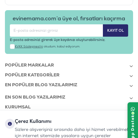
evinemama.com’a üye ol, fırsatları kaçırma
KAYIT OL
E-posta adresinizi girerek üye kaydınızı oluşturabilirsiniz.
KVKK Sözleşmesi'ni
okudum, kabul ediyorum.
POPÜLER MARKALAR
POPÜLER KATEGORILER
EN POPÜLER BLOG YAZILARIMIZ
EN SON BLOG YAZILARIMIZ
KURUMSAL
Çerez Kullanımı
Sizlere alışverişiniz sırasında daha iyi hizmet verebilmek
bizi takip edin:
0232 7000 212
için internet sitemizde yasalara uygun çerezler
%100 MUTLU
Instagram
Youtube
Tiktok
Facebook
Linkedin
www.evinemama.com
MÜŞTERI HATTI