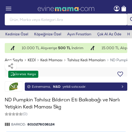
Kedinize Özel
Köpeğinize Özel
Ayın Fırsatları
Çok Al Az Öde
He
m
10.000 TL Alışverişe
500 TL
İndirim
15.000 TL Alışveri
Ana Sayfa
KEDİ
Kedi Maması
Tahılsız Kedi Mamaları
ND Pumpkin T
Paylaş
Ücretsiz Kargo
Evinemama,
N&D
yetkili satıcısıdır.
ND Pumpkin Tahılsız Bıldırcın Eti Balkabağı ve Narlı
Yetişkin Kedi Maması 5kg
(0)
BARKOD:
8010276036124