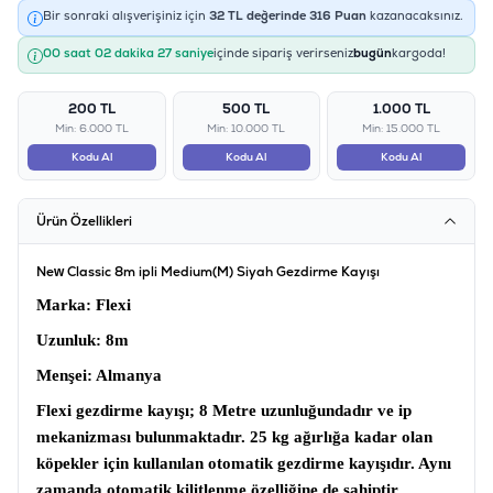
Bir sonraki alışverişiniz için
32
TL değerinde
316
Puan
kazanacaksınız.
00 saat 02 dakika 27 saniye
içinde sipariş verirseniz
bugün
kargoda!
200 TL
500 TL
1.000 TL
Min: 6.000 TL
Min: 10.000 TL
Min: 15.000 TL
Kodu Al
Kodu Al
Kodu Al
Ürün Özellikleri
New Classic 8m ipli Medium(M) Siyah Gezdirme Kayışı
Marka
: Flexi
Uzunluk
: 8m
Menşei
: Almanya
Flexi gezdirme kayışı;
8 Metre uzunluğundadır ve ip
mekanizması bulunmaktadır. 25 kg ağırlığa kadar olan
köpekler için kullanılan otomatik gezdirme kayışıdır. Aynı
zamanda otomatik kilitlenme özelliğine de sahiptir.