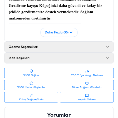
Gezdirme kayışı
; Köpeğinizi daha güvenli ve kolay bir
şekilde gezdirmenize destek vermektedir. Sağlam
malzemeden üretilmiştir.
Ürün Filtreleri
Daha Fazla Gör
Barkod
:
4000498022825
Tedarikçi Ürün Kodu
:
235-102004S
Ödeme Seçenekleri
İade Koşulları
%100 Orijinal
750 TL'ye Kargo Bedava
%100 Mutlu Müşteriler
Süper Sağlam Gönderim
Kolay Değişim/İade
Kapıda Ödeme
Yorumlar