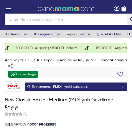
Kedinize Özel
Köpeğinize Özel
Ayın Fırsatları
Çok Al Az Öde
He
10.000 TL Alışverişe
500 TL
İndirim
15.000 TL Alışverişe
1
Ana Sayfa
KÖPEK
Köpek Tasmaları ve Kayışları
Otomatik Kayışlar
Paylaş
Ücretsiz Kargo
Evinemama,
FLEXI
yetkili satıcısıdır.
New Classic 8m İpli Medium (M) Siyah Gezdirme
Kayışı
(0)
BARKOD:
4000498022825