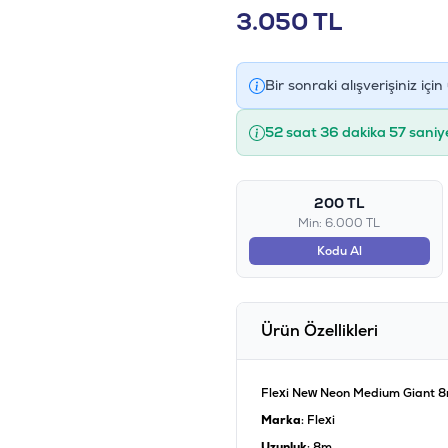
3.050
TL
Bir sonraki alışverişiniz için
52 saat 36 dakika 56 saniy
200 TL
Min: 6.000 TL
Kodu Al
Ürün Özellikleri
Flexi New Neon Medium Giant 8m
Marka
: Flexi
Uzunluk
: 8m