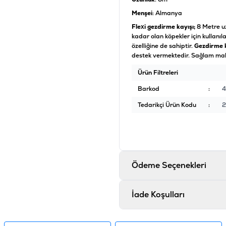
Menşei
: Almanya
Flexi gezdirme kayışı;
8 Metre u
kadar olan köpekler için kullanı
özelliğine de sahiptir.
Gezdirme k
destek vermektedir. Sağlam mal
Ürün Filtreleri
Barkod
:
Tedarikçi Ürün Kodu
:
2
Ödeme Seçenekleri
İade Koşulları