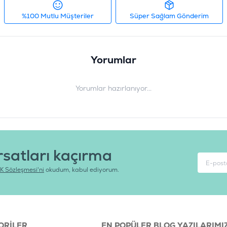
%100 Mutlu Müşteriler
Süper Sağlam Gönderim
Yorumlar
Yorumlar hazırlanıyor...
rsatları kaçırma
K Sözleşmesi'ni
okudum, kabul ediyorum.
ORILER
EN POPÜLER BLOG YAZILARIMI