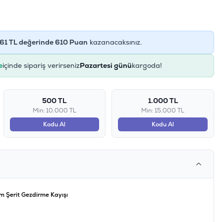
61
TL değerinde
610
Puan
kazanacaksınız.
e
içinde sipariş verirseniz
Pazartesi günü
kargoda!
500 TL
1.000 TL
Min: 10.000 TL
Min: 15.000 TL
Kodu Al
Kodu Al
 Şerit Gezdirme Kayışı