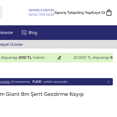
SİPARİŞ & DESTEK
Sipariş Takip
Giriş Yap
Kayıt Ol
0232 700 0212
atanlar
Blog
diyeli Ürünler
verişe
200 TL
İndirim
10.000 TL Alışverişe
500 TL
rantisi.
Evinemama,
FLEXI
yetkili satıcısıdır.
m Giant 8m Şerit Gezdirme Kayışı