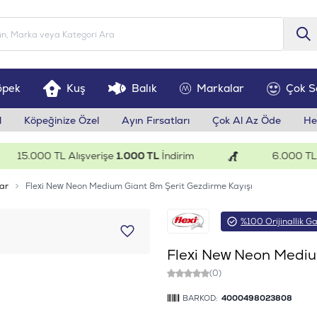
öpek
Kuş
Balık
Markalar
Çok S
l
Köpeğinize Özel
Ayın Fırsatları
Çok Al Az Öde
He
15.000 TL Alışverişe
1.000 TL
İndirim
6.000 TL Alış
ar
Flexi New Neon Medium Giant 8m Şerit Gezdirme Kayışı
%100 Orijinallik Ga
Flexi New Neon Mediu
(0)
BARKOD:
4000498023808