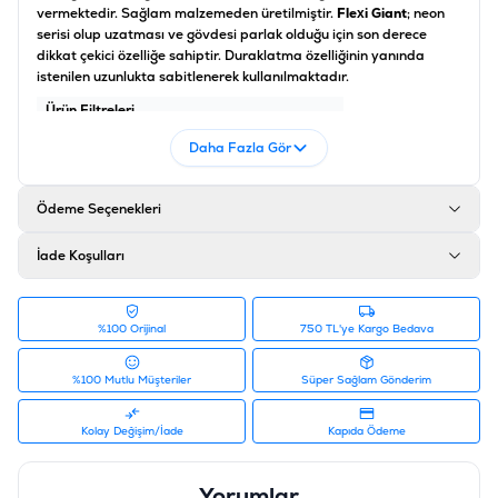
vermektedir. Sağlam malzemeden üretilmiştir.
Flexi Giant
; neon
serisi olup uzatması ve gövdesi parlak olduğu için son derece
dikkat çekici özelliğe sahiptir. Duraklatma özelliğinin yanında
istenilen uzunlukta sabitlenerek kullanılmaktadır.
Ürün Filtreleri
Barkod
:
4000498032039
Daha Fazla Gör
Tedarikçi Ürün Kodu
:
235-100314M
Ödeme Seçenekleri
İade Koşulları
%100 Orijinal
750 TL'ye Kargo Bedava
%100 Mutlu Müşteriler
Süper Sağlam Gönderim
Kolay Değişim/İade
Kapıda Ödeme
Yorumlar