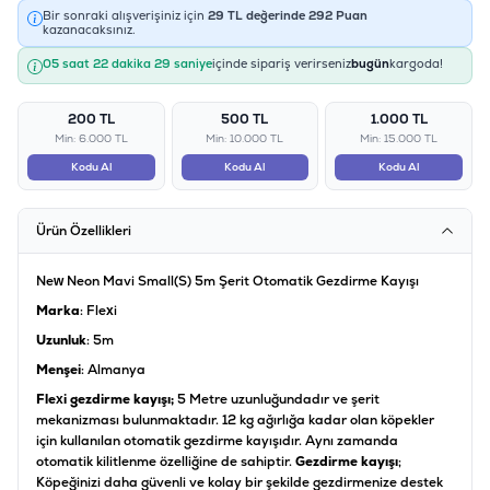
Bir sonraki alışverişiniz için
29
TL değerinde
292
Puan
kazanacaksınız.
05 saat 22 dakika 29 saniye
içinde sipariş verirseniz
bugün
kargoda!
200 TL
500 TL
1.000 TL
Min: 6.000 TL
Min: 10.000 TL
Min: 15.000 TL
Kodu Al
Kodu Al
Kodu Al
Ürün Özellikleri
New Neon Mavi Small(S) 5m Şerit Otomatik Gezdirme Kayışı
Marka
: Flexi
Uzunluk
: 5m
Menşei
: Almanya
Flexi gezdirme kayışı;
5 Metre uzunluğundadır ve şerit
mekanizması bulunmaktadır. 12 kg ağırlığa kadar olan köpekler
için kullanılan otomatik gezdirme kayışıdır. Aynı zamanda
otomatik kilitlenme özelliğine de sahiptir.
Gezdirme kayışı
;
Köpeğinizi daha güvenli ve kolay bir şekilde gezdirmenize destek