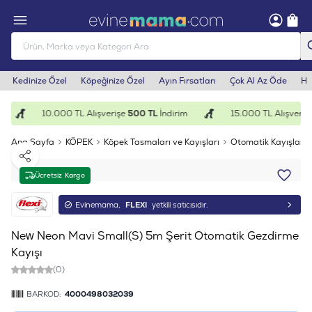
Kedinize Özel
Köpeğinize Özel
Ayın Fırsatları
Çok Al Az Öde
He
10.000 TL Alışverişe
500 TL
İndirim
15.000 TL Alışverişe
Ana Sayfa
KÖPEK
Köpek Tasmaları ve Kayışları
Otomatik Kayışlar
Paylaş
Ücretsiz Kargo
Evinemama,
FLEXI
yetkili satıcısıdır.
New Neon Mavi Small(S) 5m Şerit Otomatik Gezdirme
Kayışı
(0)
BARKOD:
4000498032039