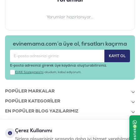
Yorumlar hazırlanıyor...
evinemama.com’a üye ol, fırsatları kaçırma
KAYIT OL
E-posta adresinizi girerek üye kaydınızı oluşturabilirsiniz.
KVKK Sözleşmesi'ni
okudum, kabul ediyorum.
POPÜLER MARKALAR
POPÜLER KATEGORILER
EN POPÜLER BLOG YAZILARIMIZ
EN SON BLOG YAZILARIMIZ
Çerez Kullanımı
KURUMSAL
Sizlere alışverişiniz sırasında daha iyi hizmet verebilmek