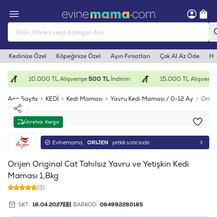
Kedinize Özel
Köpeğinize Özel
Ayın Fırsatları
Çok Al Az Öde
He
10.000 TL Alışverişe
500 TL
İndirim
15.000 TL Alışverişe
Ana Sayfa
KEDİ
Kedi Maması
Yavru Kedi Maması / 0-12 Ay
Orije
Paylaş
Ücretsiz Kargo
Evinemama,
ORIJEN
yetkili satıcısıdır.
Orijen Original Cat Tahılsız Yavru ve Yetişkin Kedi
Maması 1,8kg
(3)
SKT:
16.04.2027
BARKOD:
064992280185