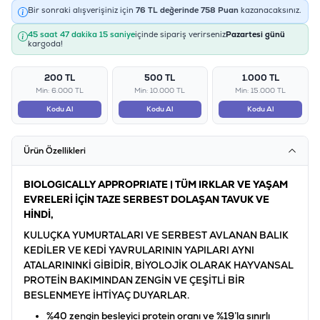
Bir sonraki alışverişiniz için
76
TL değerinde
758
Puan
kazanacaksınız.
45 saat 47 dakika 15 saniye
içinde sipariş verirseniz
Pazartesi günü
kargoda!
200 TL
500 TL
1.000 TL
Min: 6.000 TL
Min: 10.000 TL
Min: 15.000 TL
Kodu Al
Kodu Al
Kodu Al
Ürün Özellikleri
BIOLOGICALLY APPROPRIATE | TÜM IRKLAR VE YAŞAM
EVRELERİ İÇİN TAZE SERBEST DOLAŞAN TAVUK VE
HİNDİ,
KULUÇKA YUMURTALARI VE SERBEST AVLANAN BALIK
KEDİLER VE KEDİ YAVRULARININ YAPILARI AYNI
ATALARININKİ GİBİDİR, BİYOLOJİK OLARAK HAYVANSAL
PROTEİN BAKIMINDAN ZENGİN VE ÇEŞİTLİ BİR
BESLENMEYE İHTİYAÇ DUYARLAR.
%40 zengin besleyici protein oranı ve %19’la sınırlı