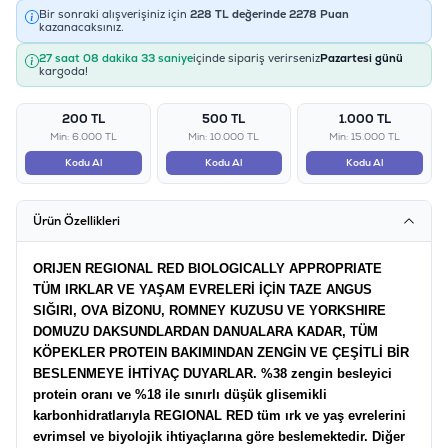
Bir sonraki alışverişiniz için
228
TL değerinde
2278
Puan
kazanacaksınız.
27 saat 08 dakika 33 saniye
içinde sipariş verirseniz
Pazartesi günü
kargoda!
200 TL
500 TL
1.000 TL
Min: 6.000 TL
Min: 10.000 TL
Min: 15.000 TL
Kodu Al
Kodu Al
Kodu Al
Ürün Özellikleri
ORIJEN REGIONAL RED BIOLOGICALLY APPROPRIATE
TÜM IRKLAR VE YAŞAM EVRELERİ İÇİN TAZE ANGUS
SIĞIRI, OVA BİZONU, ROMNEY KUZUSU VE YORKSHIRE
DOMUZU DAKSUNDLARDAN DANUALARA KADAR, TÜM
KÖPEKLER PROTEIN BAKIMINDAN ZENGİN VE ÇEŞİTLİ BİR
BESLENMEYE İHTİYAÇ DUYARLAR. %38 zengin besleyici
protein oranı ve %18 ile sınırlı düşük glisemikli
karbonhidratlarıyla REGIONAL RED tüm ırk ve yaş evrelerini
evrimsel ve biyolojik ihtiyaçlarına göre beslemektedir. Diğer