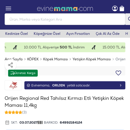
Kedinize Özel
Köpeğinize Özel
Ayın Fırsatları
Çok Al Az Öde
He
rim
10.000 TL Alışverişe
500 TL
İndirim
15.000 TL Alışve
Ana Sayfa
KÖPEK
Köpek Maması
Yetişkin Köpek Maması
Orijen R
Paylaş
Ücretsiz Kargo
Evinemama,
ORIJEN
yetkili satıcısıdır.
Orijen Regional Red Tahılsız Kırmızı Etli Yetişkin Köpek
Maması 11,4kg
(3)
SKT:
03.07.2027
BARKOD:
64992184124