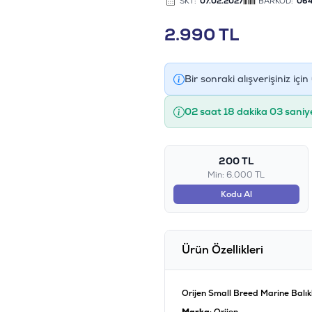
SKT:
07.02.2027
BARKOD:
064
2.990
TL
Bir sonraki alışverişiniz için
02 saat 18 dakika 02 saniy
200 TL
Min: 6.000 TL
Kodu Al
Ürün Özellikleri
Orijen Small Breed Marine Balıkl