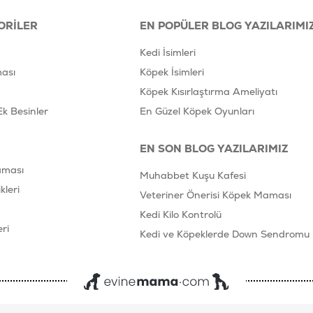
ORILER
EN POPÜLER BLOG YAZILARIMI
Kedi İsimleri
ası
Köpek İsimleri
Köpek Kısırlaştırma Ameliyatı
Ek Besinler
En Güzel Köpek Oyunları
EN SON BLOG YAZILARIMIZ
aması
Muhabbet Kuşu Kafesi
leri
Veteriner Önerisi Köpek Maması
Kedi Kilo Kontrolü
ri
Kedi ve Köpeklerde Down Sendromu