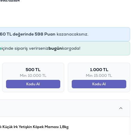
992722524
60
TL değerinde
598
Puan
kazanacaksınız.
e
içinde sipariş verirseniz
bugün
kargoda!
500 TL
1.000 TL
Min: 10.000 TL
Min: 15.000 TL
Kodu Al
Kodu Al
ı Küçük Irk Yetişkin Köpek Maması 1,8kg