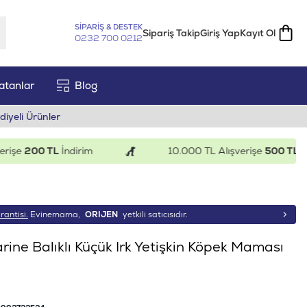
SİPARİŞ & DESTEK
Sipariş Takip
Giriş Yap
Kayıt Ol
0232 700 0212
atanlar
Blog
diyeli Ürünler
e
200 TL
İndirim
10.000 TL Alışverişe
500 TL
İndir
rantisi.
Evinemama,
ORIJEN
yetkili satıcısıdır.
ine Balıklı Küçük Irk Yetişkin Köpek Maması