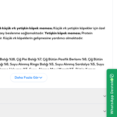
lı küçük ırk yetişkin köpek maması;
Küçük ırk yetişkin köpekler için özel
düzey beslenme sağlamaktadır.
Yetişkin köpek maması;
Protein
ir. Küçük ırk köpeklerin gelişmesine yardımcı olmaktadır.
alığı %16, Çiğ Pisi Balığı %7, Çiğ Bütün Pasifik Berlamı %6, Çiğ Bütün
lığı %6, Suyu Alınmış Ringa Balığı %5, Suyu Alınmış Sardalya %5, Suyu
lınmış Uskumru %5, Suyu, Alınmış Mavi Mezgit %5, Bütün Kırmızı
Nohut, Bütün Yeşil Mercimek, Mercimek Lifi, Bütün Pinto
Daha Fazla Gör
Balığı Yağı %2, Bütün Etiyopya Fasulyeleri, Yeni Zelanda Çiğ Yeşil
e, Bütün Balkabağı, Taze Bütün Kabak, Kurutulmuş Hindiba Kökü, Taze
aze Bütün Armut, Taze Yeşil Kabak, Yucca Bitkisi, Taze Pancar
aze Ispanak, Taze Şalgam Yaprakları, Bütün Kızılcık, Bütün Yaban
leri, Zerdeçal, Devedikeni, Dulavratotu Kökü, Lavanta, Hatmi Otu