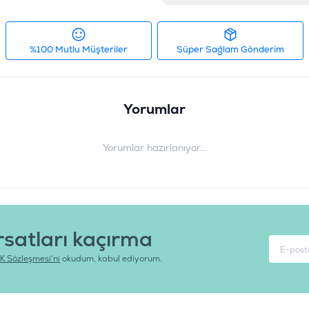
Analiz
Ham Protein %40, Ham Yağ %15, 
%1,1, Omega - 6 Yağ Asitleri %2
%100 Mutlu Müşteriler
Süper Sağlam Gönderim
Katkı Maddeleri
Bitkisel Yağlardan Tokoferol Eks
mg/kg, Bakır 11 mg/kg, Vitamin
Yorumlar
Pantotenat 60 mg/kg, Vitamin B
Vitamin B12 0,2 mg/kg, Vitamin
Yorumlar hazırlanıyor...
Ürün Filtreleri
İçerik
:
B
Irk Boyutu
:
K
Ürün Ağırlığı
:
1
rsatları kaçırma
Barkod
:
0
K Sözleşmesi'ni
okudum, kabul ediyorum.
Tedarikçi Ürün Kodu
: