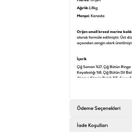
Marka
: Orijen
Ağırlık
:1,8kg
Menşei
: Kanada
Orijen small breed marine balık
olarak formüle edilmiştir. Üst 
açısından zengin olark üretilmişt
İçerik
Çiğ Somon %17, Çiğ Bütün Ringa B
Kayabalığı %6, Çiğ Bütün Dil Ba
Alınmış Kömür Balığı %5, Suyu A
Mercimek, Bütün Bezelye, Bütün 
Fasulyeleri, Ayçiçek Yağı, Ringa 
Midyesi, Kurutulmuş Yosun, Taz
Bütün Elma, Taze Bütün Havuç, T
Yaprakları, Taze Kara Lahana, T
Ödeme Seçenekleri
Mersini,, Bütün Saskatoon Meyve
Kökü, Kuşburnu
İade Koşulları