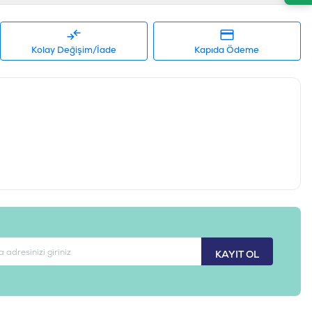
Ham Kül %10, Ham Lif %4, Nem %12, Kalsiyum %1,5, Fosfor
, Omega - 3 Yağ Asitleri %2, DHA %0,5, EPA %0,5
Kolay Değişim/İade
Kapıda Ödeme
tresi 121 mg/kg, Sitrik Asit 40 mg/kg, Biberiye Özü 80 mg/kg, Çinko 80
 B1 110 mg/kg, B2 Vitamin 20 mg/kg, Niasin 200 mg/kg, Kalsiyum D-
6 35 mg/kg, Folik Asit 7 mg/kg
 E 500 IU/kg
alıklı
üçük Irk / Mini
.5-2,5 KG
64992722524
KAYIT OL
ORJ041