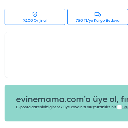
%100 Orijinal
750 TL'ye Kargo Bedava
evinemama.com’a üye ol, fı
E-posta adresinizi girerek üye kaydınızı oluşturabilirsiniz.
KVK