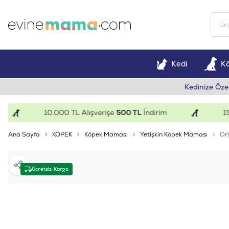
Kedi
K
Kedinize Öze
10.000 TL Alışverişe
500 TL
İndirim
15.00
Ana Sayfa
KÖPEK
Köpek Maması
Yetişkin Köpek Maması
Ori
Paylaş
Ücretsiz Kargo