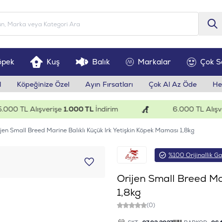
öpek
Kuş
Balık
Markalar
Çok S
l
Köpeğinize Özel
Ayın Fırsatları
Çok Al Az Öde
He
0 TL Alışverişe
1.000 TL
İndirim
6.000 TL Alışveriş
jen Small Breed Marine Balıklı Küçük Irk Yetişkin Köpek Maması 1,8kg
%100 Orijinallik Ga
Orijen Small Breed Mar
1,8kg
(0)