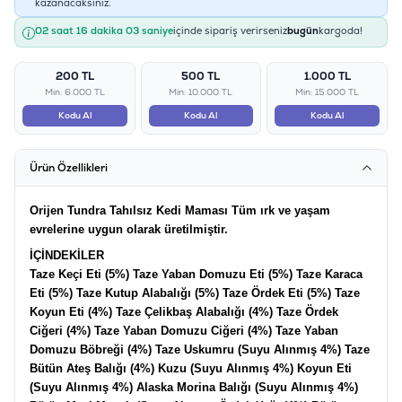
kazanacaksınız.
02 saat 16 dakika 03 saniye
içinde sipariş verirseniz
bugün
kargoda!
200 TL
500 TL
1.000 TL
Min: 6.000 TL
Min: 10.000 TL
Min: 15.000 TL
Kodu Al
Kodu Al
Kodu Al
Ürün Özellikleri
Orijen Tundra Tahılsız Kedi Maması Tüm ırk ve yaşam
evrelerine uygun olarak üretilmiştir.
İÇİNDEKİLER
Taze Keçi Eti (5%) Taze Yaban Domuzu Eti (5%) Taze Karaca
Eti (5%) Taze Kutup Alabalığı (5%) Taze Ördek Eti (5%) Taze
Koyun Eti (4%) Taze Çelikbaş Alabalığı (4%) Taze Ördek
Ciğeri (4%) Taze Yaban Domuzu Ciğeri (4%) Taze Yaban
Domuzu Böbreği (4%) Taze Uskumru (Suyu Alınmış 4%) Taze
Bütün Ateş Balığı (4%) Kuzu (Suyu Alınmış 4%) Koyun Eti
(Suyu Alınmış 4%) Alaska Morina Balığı (Suyu Alınmış 4%)