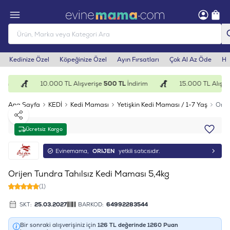
Kedinize Özel
Köpeğinize Özel
Ayın Fırsatları
Çok Al Az Öde
He
im
10.000 TL Alışverişe
500 TL
İndirim
15.000 TL Alışver
Ana Sayfa
KEDİ
Kedi Maması
Yetişkin Kedi Maması / 1-7 Yaş
Orij
Paylaş
Ücretsiz Kargo
Evinemama,
ORIJEN
yetkili satıcısıdır.
Orijen Tundra Tahılsız Kedi Maması 5,4kg
(1)
SKT:
25.03.2027
BARKOD:
64992283544
Bir sonraki alışverişiniz için
126
TL değerinde
1260
Puan