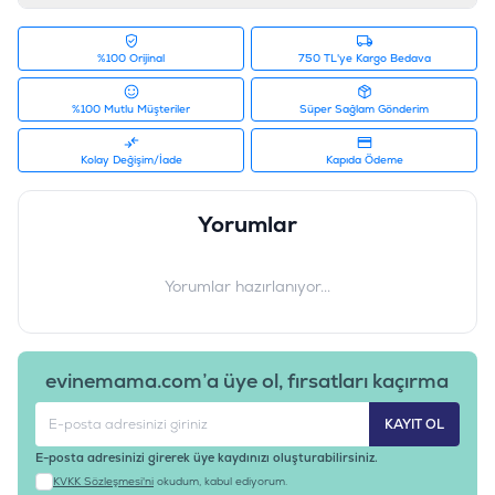
%100 Orijinal
750 TL'ye Kargo Bedava
%100 Mutlu Müşteriler
Süper Sağlam Gönderim
Kolay Değişim/İade
Kapıda Ödeme
Yorumlar
Yorumlar hazırlanıyor...
evinemama.com’a üye ol, fırsatları kaçırma
KAYIT OL
E-posta adresinizi girerek üye kaydınızı oluşturabilirsiniz.
KVKK Sözleşmesi'ni
okudum, kabul ediyorum.