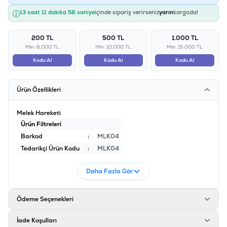
13 saat 11 dakika 58 saniye
içinde sipariş verirseniz
yarın
kargoda!
200 TL
500 TL
1.000 TL
Min: 6.000 TL
Min: 10.000 TL
Min: 15.000 TL
Kodu Al
Kodu Al
Kodu Al
Ürün Özellikleri
Melek Hareketi
Ürün Filtreleri
Barkod
:
MLK04
Tedarikçi Ürün Kodu
:
MLK04
Daha Fazla Gör
Ödeme Seçenekleri
İade Koşulları