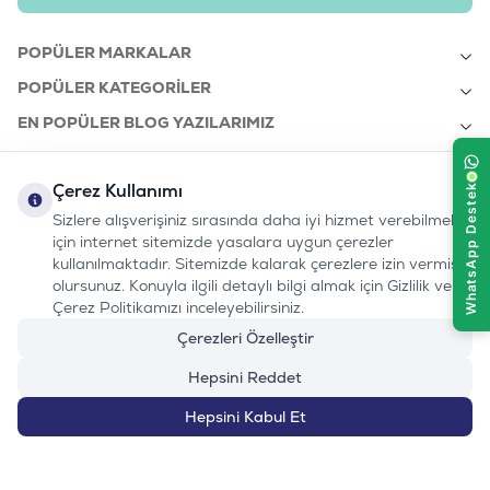
POPÜLER MARKALAR
POPÜLER KATEGORILER
EN POPÜLER BLOG YAZILARIMIZ
EN SON BLOG YAZILARIMIZ
Çerez Kullanımı
KURUMSAL
Sizlere alışverişiniz sırasında daha iyi hizmet verebilmek
için internet sitemizde yasalara uygun çerezler
kullanılmaktadır. Sitemizde kalarak çerezlere izin vermiş
bizi takip edin:
olursunuz. Konuyla ilgili detaylı bilgi almak için Gizlilik ve
0232 7000 212
%100 MUTLU
Instagram
Youtube
Tiktok
Facebook
Linkedin
Çerez Politikamızı inceleyebilirsiniz.
www.evinemama.com
MÜŞTERI HATTI
pati@evinemama.com
(haftaiçi 09.00-17.00)
Çerezleri Özelleştir
Hepsini Reddet
Hepsini Kabul Et