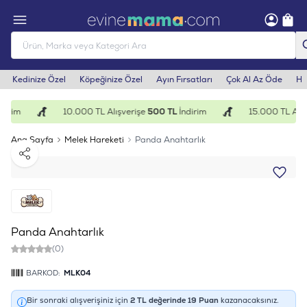
Kedinize Özel
Köpeğinize Özel
Ayın Fırsatları
Çok Al Az Öde
He
irim
10.000 TL Alışverişe
500 TL
İndirim
15.000 TL Alış
Ana Sayfa
Melek Hareketi
Panda Anahtarlık
Paylaş
Panda Anahtarlık
(0)
BARKOD:
MLK04
Bir sonraki alışverişiniz için
2
TL değerinde
19
Puan
kazanacaksınız.