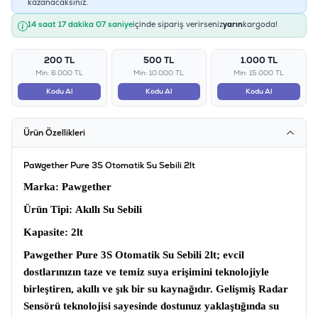
kazanacaksınız.
14 saat 17 dakika 06 saniye
içinde sipariş verirseniz
yarın
kargoda!
200 TL
500 TL
1.000 TL
Min: 6.000 TL
Min: 10.000 TL
Min: 15.000 TL
Kodu Al
Kodu Al
Kodu Al
Ürün Özellikleri
Pawgether Pure 3S Otomatik Su Sebili 2lt
Marka
: Pawgether
Ürün Tipi:
Akıllı Su Sebili
Kapasite:
2lt
Pawgether Pure 3S Otomatik Su Sebili 2lt
; evcil
dostlarınızın taze ve temiz suya erişimini teknolojiyle
birleştiren, akıllı ve şık bir su kaynağıdır. Gelişmiş
Radar
Sensörü
teknolojisi sayesinde dostunuz yaklaştığında su