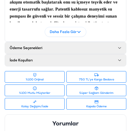
akışını otomatik başlatarak onu su içmeye teşvik eder ve
enerji tasarrufu sağlar. Patentli
kablosuz manyetik su
pompası
ile güvenli ve sessiz bir çalışma deneyimi sunan
bu cihaz, çok katmanlı filtreleme sistemi ile tüy, tortu ve
kötü kokuları sudan tamamen arındırır. İki farklı su akış
Daha Fazla Gör
modu (sürekli veya sensörlü) ve düşük su seviyesi
koruması ile donatılan bu
akıllı su sebili
, kediniz veya
Ödeme Seçenekleri
köpeğiniz için her an temiz ve sağlıklı suyun en güvenilir
adresidir.
İade Koşulları
Teknik Özellikler ve Donanım Kartı
%100 Orijinal
750 TL'ye Kargo Bedava
Özellik
Açıklama
Model
Pure 3S (Radar Versiyon)
%100 Mutlu Müşteriler
Süper Sağlam Gönderim
Su Kapasitesi
2lt
Kolay Değişim/İade
Kapıda Ödeme
Pompa Teknolojisi
Patentli Kablosuz Manyetik Pompa
Yorumlar
Güç Tüketimi
DC 5V - 1W (Enerji Tasarruflu)