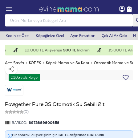
Kedinize Özel
Köpeğinize Özel
Ayın Fırsatları
Çok Al Az Öde
He
rim
10.000 TL Alışverişe
500 TL
İndirim
15.000 TL Alışve
Ana Sayfa
KÖPEK
Köpek Mama ve Su Kabı
Otomatik Mama ve Su K
Paylaş
Ücretsiz Kargo
Pawgether Pure 3S Otomatik Su Sebili 2lt
(0)
BARKOD:
6972889800658
Bir sonraki alışverişiniz için
68
TL değerinde
682
Puan