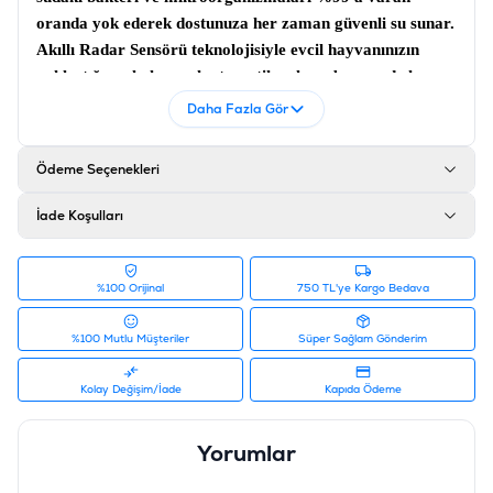
oranda yok ederek dostunuza her zaman güvenli su sunar.
Akıllı
Radar Sensörü
teknolojisiyle evcil hayvanınızın
yaklaştığını algılayarak otomatik çalışır; bu sayede hem
suyun tazeliğini korur hem de enerji tasarrufu sağlar.
Daha Fazla Gör
Patentli kablosuz manyetik su pompası sistemi ile kablo
karmaşasını ortadan kaldırırken, çok katmanlı filtreleme
Ödeme Seçenekleri
mekanizması tüy, toz ve kötü kokuları sudan arındırır.
Sessiz çalışma özelliği ve kolay temizlenebilir yapısıyla bu
İade Koşulları
akıllı su sebili
, kediniz veya köpeğiniz için evinizdeki en
konforlu sağlık yatırımıdır.
%100 Orijinal
750 TL'ye Kargo Bedava
Teknik Özellikler ve Donanım
%100 Mutlu Müşteriler
Süper Sağlam Gönderim
Özellik
Açıklama / Değer
Su Kapasitesi
2.5lt
Kolay Değişim/İade
Kapıda Ödeme
Sterilizasyon
Entegre UV-C Teknolojisi
Yorumlar
Pompa Sistemi
Kablosuz Manyetik Pompa