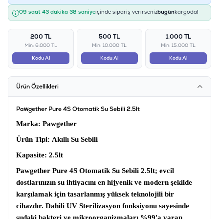
09 saat 43 dakika 37 saniye
içinde sipariş verirseniz
bugün
kargoda!
200 TL
500 TL
1.000 TL
Min: 6.000 TL
Min: 10.000 TL
Min: 15.000 TL
Kodu Al
Kodu Al
Kodu Al
Ürün Özellikleri
Pawgether Pure 4S Otomatik Su Sebili 2.5lt
Marka
: Pawgether
Ürün Tipi:
Akıllı Su Sebili
Kapasite:
2.5lt
Pawgether Pure 4S Otomatik Su Sebili 2.5lt
; evcil
dostlarınızın su ihtiyacını en hijyenik ve modern şekilde
karşılamak için tasarlanmış yüksek teknolojili bir
cihazdır. Dahili
UV Sterilizasyon
fonksiyonu sayesinde
sudaki bakteri ve mikroorganizmaları %99'a varan