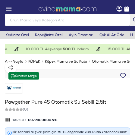
Kedinize Özel
Köpeğinize Özel
Ayın Fırsatları
Çok Al Az Öde
He
rim
10.000 TL Alışverişe
500 TL
İndirim
15.000 TL Alışve
Ana Sayfa
KÖPEK
Köpek Mama ve Su Kabı
Otomatik Mama ve Su K
Paylaş
Ücretsiz Kargo
Pawgether Pure 4S Otomatik Su Sebili 2.5lt
(0)
BARKOD:
6972889800726
Bir sonraki alışverişiniz için
79
TL değerinde
789
Puan
kazanacaksınız.