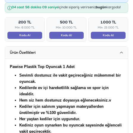
04 saat 56 dakika 09 saniye
içinde sipariş verirseniz
bugün
kargoda!
200 TL
500 TL
1.000 TL
Min: 6.000 TL
Min: 10.000 TL
Min: 15.000 TL
Kodu Al
Kodu Al
Kodu Al
Ürün Özellikleri
Pawise Plastik Top Oyuncak 1 Adet
Sevimli dostunuz ile vakit geçireceğiniz mükemmel bir
oyuncak.
Kedilerde ev içi hareketlilik sağlama ve spor için
idealdir.
Hem siz hem dostunuz doyasıya eğleneceksiniz.v
Kediler için salınım yapmayan materyallerden
üretilmiştir ve %100 güvenlidir.
Her yaştan kediler için uygundur.
Kediniz oyun oynarken bu oyuncak sayesinde eğlenceli
vakit geçirecektir.