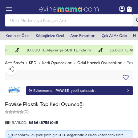
Kedinize Özel
Köpeğinize Özel
Ayın Fırsatları
Çok Al Az Öde
He
rim
10.000 TL Alışverişe
500 TL
İndirim
15.000 TL Alışve
Ana Sayfa
KEDİ
Kedi Oyuncakları
Ödül Hazneli Oyuncaklar
Pawise
Paylaş
Evinemama,
PAWISE
yetkili satıcısıdır.
Pawise Plastik Top Kedi Oyuncağı
(0)
BARKOD:
8886467581045
Bir sonraki alışverişiniz için
0
TL değerinde
2
Puan
kazanacaksınız.