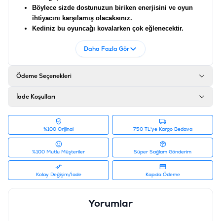
Böylece sizde dostunuzun biriken enerjisini ve oyun
ihtiyacını karşılamış olacaksınız.
Kediniz bu oyuncağı kovalarken çok eğlenecektir.
Aynı zamanda kedinizin avcılık içgüdülerini de
Daha Fazla Gör
geliştirecektir.
Ürün farklı renklerdedir Stoklar dahilinde gönderilecektir.
Ödeme Seçenekleri
Ürün Filtreleri
Barkod
:
8886467581045
İade Koşulları
Tedarikçi Ürün Kodu
:
PIPW-110
%100 Orijinal
750 TL'ye Kargo Bedava
%100 Mutlu Müşteriler
Süper Sağlam Gönderim
Kolay Değişim/İade
Kapıda Ödeme
Yorumlar