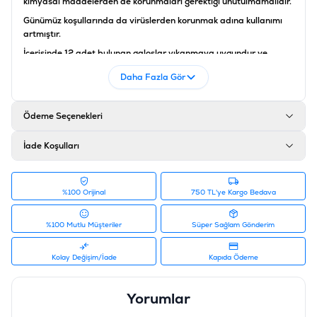
kimyasal maddelerden de korunmaları gerektiği unutulmamalıdır.
Günümüz koşullarında da virüslerden korunmak adına kullanımı
artmıştır.
İçerisinde 12 adet bulunan galoşlar yıkanmaya uygundur ve
toplam 7 boydan oluşmaktadır.
Daha Fazla Gör
Ürün Filtreleri
Barkod
:
897515001598
Ödeme Seçenekleri
Tedarikçi Ürün Kodu
:
E-PAWZ-09
İade Koşulları
%100 Orijinal
750 TL'ye Kargo Bedava
%100 Mutlu Müşteriler
Süper Sağlam Gönderim
Kolay Değişim/İade
Kapıda Ödeme
Yorumlar