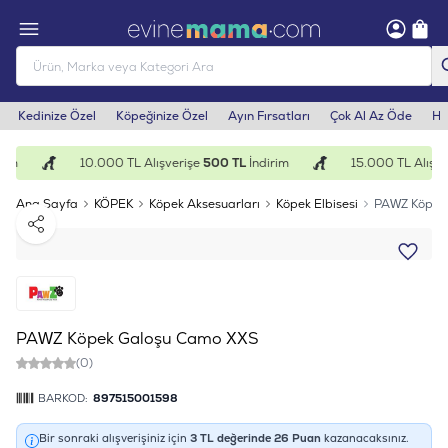
Kedinize Özel
Köpeğinize Özel
Ayın Fırsatları
Çok Al Az Öde
He
im
10.000 TL Alışverişe
500 TL
İndirim
15.000 TL Alışve
Ana Sayfa
KÖPEK
Köpek Aksesuarları
Köpek Elbisesi
PAWZ Köpek
Paylaş
PAWZ Köpek Galoşu Camo XXS
(0)
BARKOD:
897515001598
Bir sonraki alışverişiniz için
3
TL değerinde
26
Puan
kazanacaksınız.