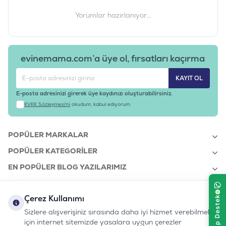
Yorumlar hazırlanıyor...
evinemama.com’a üye ol, fırsatları kaçırma
KAYIT OL
E-posta adresinizi girerek üye kaydınızı oluşturabilirsiniz.
KVKK Sözleşmesi'ni
okudum, kabul ediyorum.
POPÜLER MARKALAR
POPÜLER KATEGORILER
EN POPÜLER BLOG YAZILARIMIZ
EN SON BLOG YAZILARIMIZ
Çerez Kullanımı
KURUMSAL
Sizlere alışverişiniz sırasında daha iyi hizmet verebilmek
için internet sitemizde yasalara uygun çerezler