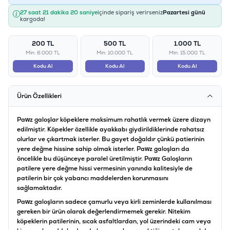
27 saat 21 dakika 20 saniye
içinde sipariş verirseniz
Pazartesi günü
kargoda!
200 TL
500 TL
1.000 TL
Min: 6.000 TL
Min: 10.000 TL
Min: 15.000 TL
Kodu Al
Kodu Al
Kodu Al
Ürün Özellikleri
Pawz galoşlar köpeklere maksimum rahatlık vermek üzere dizayn
edilmiştir. Köpekler özellikle ayakkabı giydirildiklerinde rahatsız
olurlar ve çıkartmak isterler. Bu gayet doğaldır çünkü patierinin
yere değme hissine sahip olmak isterler. Pawz galoşları da
öncelikle bu düşünceye paralel üretilmiştir. Pawz Galoşların
patilere yere değme hissi vermesinin yanında kalitesiyle de
patilerin bir çok yabancı maddelerden korunmasını
sağlamaktadır.
Pawz galoşların sadece çamurlu veya kirli zeminlerde kullanılması
gereken bir ürün olarak değerlendirmemek gerekir. Nitekim
köpeklerin patilerinin, sıcak asfaltlardan, yol üzerindeki cam veya