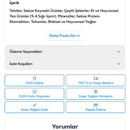
İçerik
Tahıllar, Sebze Kaynaklı Ürünler, Çeşitli Şekerler, Et ve Hayvansal
Yan Ürünler (% 4 Sığır İçerir), Mineraller, Sebze Protein
Ekstraktları, Tohumlar, Bitkisel ve Hayvansal Yağlar
Analiz
Daha Fazla Gör
Protein 6.4, Yağ İçeriği 1.9, İnorganik Madde 3.8, Ham Selüloz 1.5,
Nem:17.4, Enerji 298 Kcal/100G, Kalsiyum 0.6, Omega 3 Yağ
Asitleri 380 Mg/kg
Ödeme Seçenekleri
Ürün Filtreleri
İade Koşulları
Barkod
:
5998749139875
Tedarikçi Ürün Kodu
:
409382
%100 Orijinal
750 TL'ye Kargo Bedava
%100 Mutlu Müşteriler
Süper Sağlam Gönderim
Kolay Değişim/İade
Kapıda Ödeme
Yorumlar