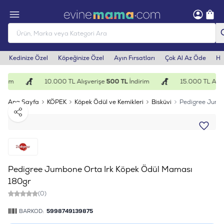
Kedinize Özel
Köpeğinize Özel
Ayın Fırsatları
Çok Al Az Öde
He
irim
10.000 TL Alışverişe
500 TL
İndirim
15.000 TL Alışv
Ana Sayfa
KÖPEK
Köpek Ödül ve Kemikleri
Bisküvi
Pedigree Jumb
Paylaş
Pedigree Jumbone Orta Irk Köpek Ödül Maması
180gr
(0)
BARKOD:
5998749139875