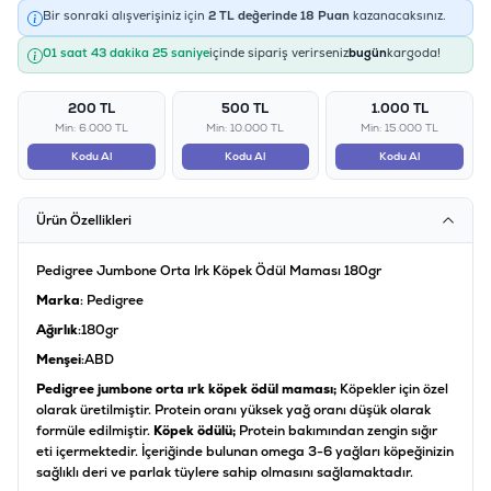
Bir sonraki alışverişiniz için
2
TL değerinde
18
Puan
kazanacaksınız.
01 saat 43 dakika 24 saniye
içinde sipariş verirseniz
bugün
kargoda!
200 TL
500 TL
1.000 TL
Min: 6.000 TL
Min: 10.000 TL
Min: 15.000 TL
Kodu Al
Kodu Al
Kodu Al
Ürün Özellikleri
Pedigree Jumbone Orta Irk Köpek Ödül Maması 180gr
Marka
: Pedigree
Ağırlık
:180gr
Menşei
:ABD
Pedigree jumbone orta ırk köpek ödül maması;
Köpekler için özel
olarak üretilmiştir. Protein oranı yüksek yağ oranı düşük olarak
formüle edilmiştir.
Köpek ödülü;
Protein bakımından zengin sığır
eti içermektedir. İçeriğinde bulunan omega 3-6 yağları köpeğinizin
sağlıklı deri ve parlak tüylere sahip olmasını sağlamaktadır.