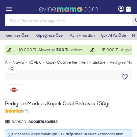
Kedinize Özel
Köpeğinize Özel
Ayın Fırsatları
Çok Al Az Öde
He
10.000 TL Alışverişe
500 TL
İndirim
15.000 TL Alışverişe
Ana Sayfa
KÖPEK
Köpek Ödül ve Kemikleri
Bisküvi
Pedigree Marki
Paylaş
Pedigree Markies Köpek Ödül Bisküvisi 150gr
(2)
BARKOD:
9003579302552
Bir sonraki alışverişiniz için
1
TL değerinde
14
Puan
kazanacaksınız.