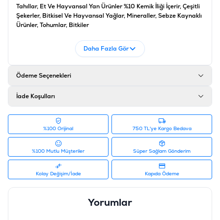
Tahıllar, Et Ve Hayvansal Yan Ürünler %10 Kemik İliği İçerir, Çeşitli
Şekerler, Bitkisel Ve Hayvansal Yağlar, Mineraller, Sebze Kaynaklı
Ürünler, Tohumlar, Bitkiler
Analiz
Daha Fazla Gör
Protein %15.3, Yağ İçeriği %13.8, İnorganik Madde %8.6, Ham
Selüloz %2.3, Kalsiyum %1.8, Omega 3 Yağ Asitleri
Katkı Maddeleri
Ödeme Seçenekleri
A Vitamini 7179IU, E Vitamini 71.8 mg, Sülfat Monohidrat 21.5 mg
İade Koşulları
Ürün Filtreleri
Barkod
:
9003579302552
Tedarikçi Ürün Kodu
:
PDG03
%100 Orijinal
750 TL'ye Kargo Bedava
%100 Mutlu Müşteriler
Süper Sağlam Gönderim
Kolay Değişim/İade
Kapıda Ödeme
Yorumlar