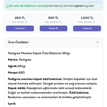
16 saat 06 dakika 10 saniye
içinde sipariş verirseniz
yarın
kargoda!
200 TL
500 TL
1.000 TL
Min: 6.000 TL
Min: 10.000 TL
Min: 15.000 TL
Kodu Al
Kodu Al
Kodu Al
Ürün Özellikleri
Pedigree Markies Köpek Ödül Bisküvisi 150gr
Marka
: Pedigree
Ağırlık
:150gr
Menşei
:ABD
Pedigree markies köpek ödül bisküvisi;
Yetişkin köpekler için özel
olarak formüle edilmiştir. Dengeli protein ve yağ oranına sahiptir.
Köpek ödülü;
Köpeğinizin eğitiminde ödül amaçlı kullanılabilir.
Doğal ve kaliteli malzemelerden üretilmiştir.
Ödül bisküvisi,
Beslenme uzmanları ve veterinerleri ile birlikte geliştirilmiştir.
İçerik