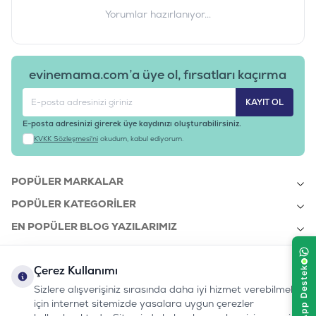
Yorumlar hazırlanıyor...
evinemama.com’a üye ol, fırsatları kaçırma
KAYIT OL
E-posta adresinizi girerek üye kaydınızı oluşturabilirsiniz.
KVKK Sözleşmesi'ni
okudum, kabul ediyorum.
POPÜLER MARKALAR
POPÜLER KATEGORILER
EN POPÜLER BLOG YAZILARIMIZ
EN SON BLOG YAZILARIMIZ
Çerez Kullanımı
KURUMSAL
Sizlere alışverişiniz sırasında daha iyi hizmet verebilmek
için internet sitemizde yasalara uygun çerezler