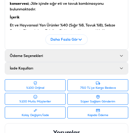
konservesi
; Jöle içinde sığır eti ve tavuk kombinasyonu
bulunmaktadır.
İçerik
Et ve Hayvansal Yan Ürünler %40 (Sığır %6, Tavuk %8), Sebze
Protein Ekstraktları, Tahıllar, Bitkisel ve Hayvansal Yağlar,
Mineraller %0.6, Sebze Kaynaklı Ürünler (Kurutulmuş Pancar
Daha Fazla Gör
Küspesi %0.5)
Analiz
Ödeme Seçenekleri
Protein %8.5, Yağ %5.2, İnorganik Madde %2.0, Ham Selüloz
%0.40, Nem %83
İade Koşulları
Ürün Filtreleri
Barkod
:
5900951298561
Tedarikçi Ürün Kodu
:
437444
%100 Orijinal
750 TL'ye Kargo Bedava
%100 Mutlu Müşteriler
Süper Sağlam Gönderim
Kolay Değişim/İade
Kapıda Ödeme
Yorumlar