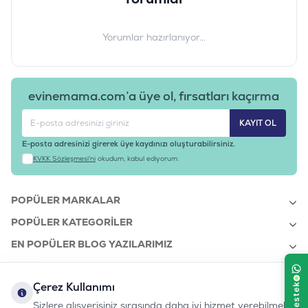
Yorumlar hazırlanıyor...
evinemama.com’a üye ol, fırsatları kaçırma
KAYIT OL
E-posta adresinizi girerek üye kaydınızı oluşturabilirsiniz.
KVKK Sözleşmesi'ni
okudum, kabul ediyorum.
POPÜLER MARKALAR
POPÜLER KATEGORILER
EN POPÜLER BLOG YAZILARIMIZ
EN SON BLOG YAZILARIMIZ
Çerez Kullanımı
KURUMSAL
Sizlere alışverişiniz sırasında daha iyi hizmet verebilmek