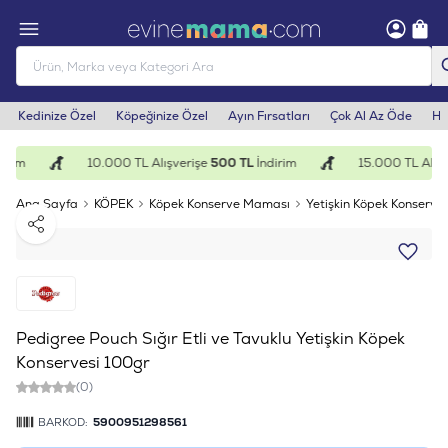
Kedinize Özel
Köpeğinize Özel
Ayın Fırsatları
Çok Al Az Öde
He
irim
10.000 TL Alışverişe
500 TL
İndirim
15.000 TL Alışv
Ana Sayfa
KÖPEK
Köpek Konserve Maması
Yetişkin Köpek Konserves
Paylaş
Pedigree Pouch Sığır Etli ve Tavuklu Yetişkin Köpek
Konservesi 100gr
(0)
BARKOD:
5900951298561