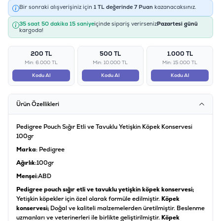
Bir sonraki alışverişiniz için
1
TL değerinde
7
Puan
kazanacaksınız.
35 saat 50 dakika 15 saniye
içinde sipariş verirseniz
Pazartesi günü
kargoda!
200 TL
500 TL
1.000 TL
Min: 6.000 TL
Min: 10.000 TL
Min: 15.000 TL
Kodu Al
Kodu Al
Kodu Al
Ürün Özellikleri
Pedigree Pouch Sığır Etli ve Tavuklu Yetişkin Köpek Konservesi
100gr
Marka
: Pedigree
Ağırlık
:100gr
Menşei
:ABD
Pedigree pouch sığır etli ve tavuklu yetişkin köpek konservesi;
Yetişkin köpekler için özel olarak formüle edilmiştir.
Köpek
konservesi;
Doğal ve kaliteli malzemelerden üretilmiştir. Beslenme
uzmanları ve veterinerleri ile birlikte geliştirilmiştir.
Köpek