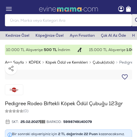
Kedinize Özel
Köpeğinize Özel
Ayın Fırsatları
Çok Al Az Öde
He
10.000 TL Alışverişe
500 TL
İndirim
15.000 TL Alışverişe
1.000 
Ana Sayfa
KÖPEK
Köpek Ödül ve Kemikleri
Çubuk(stick)
Pedigree 
Paylaş
Pedigree Rodeo Biftekli Köpek Ödül Çubuğu 123gr
(0)
SKT:
25.02.2027
BARKOD:
5998749140079
Bir sonraki alışverişiniz için
2
TL değerinde
22
Puan
kazanacaksınız.