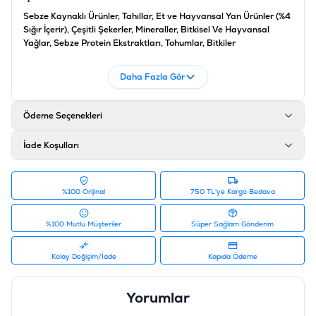
Sebze Kaynaklı Ürünler, Tahıllar, Et ve Hayvansal Yan Ürünler (%4
Sığır İçerir), Çeşitli Şekerler, Mineraller, Bitkisel Ve Hayvansal
Yağlar, Sebze Protein Ekstraktları, Tohumlar, Bitkiler
Analiz
Daha Fazla Gör
Protein %23, Yağ İçeriği %4.0, İnorganik Madde %6.0, Ham Selüloz
%2.0, Nem %20, Enerji 293 Kcal/100G, Kalsiyum % 0.80, Omega
3 Yağ Asitleri 635 Mg/kg Kg
Ödeme Seçenekleri
Ürün Filtreleri
İade Koşulları
Barkod
:
5998749140079
Tedarikçi Ürün Kodu
:
409423
%100 Orijinal
750 TL'ye Kargo Bedava
%100 Mutlu Müşteriler
Süper Sağlam Gönderim
Kolay Değişim/İade
Kapıda Ödeme
Yorumlar