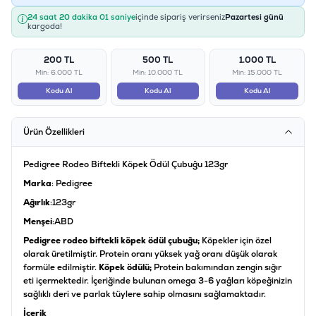
24 saat 20 dakika 01 saniye
içinde sipariş verirseniz
Pazartesi günü
kargoda!
200 TL
500 TL
1.000 TL
Min: 6.000 TL
Min: 10.000 TL
Min: 15.000 TL
Kodu Al
Kodu Al
Kodu Al
Ürün Özellikleri
Pedigree Rodeo Biftekli Köpek Ödül Çubuğu 123gr
Marka
: Pedigree
Ağırlık
:123gr
Menşei
:ABD
Pedigree rodeo biftekli köpek ödül çubuğu;
Köpekler için özel
olarak üretilmiştir. Protein oranı yüksek yağ oranı düşük olarak
formüle edilmiştir.
Köpek ödülü;
Protein bakımından zengin sığır
eti içermektedir. İçeriğinde bulunan omega 3-6 yağları köpeğinizin
sağlıklı deri ve parlak tüylere sahip olmasını sağlamaktadır.
İçerik