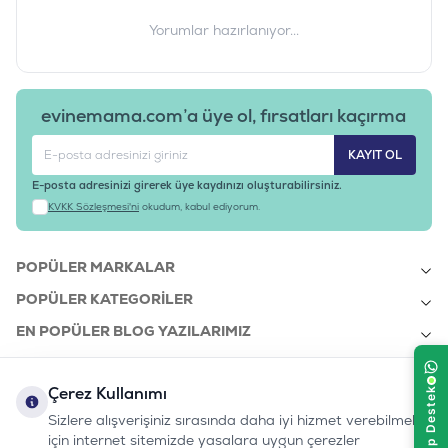
Yorumlar hazırlanıyor...
evinemama.com’a üye ol, fırsatları kaçırma
KAYIT OL
E-posta adresinizi girerek üye kaydınızı oluşturabilirsiniz.
KVKK Sözleşmesi'ni
okudum, kabul ediyorum.
POPÜLER MARKALAR
POPÜLER KATEGORILER
EN POPÜLER BLOG YAZILARIMIZ
EN SON BLOG YAZILARIMIZ
Çerez Kullanımı
KURUMSAL
Sizlere alışverişiniz sırasında daha iyi hizmet verebilmek
için internet sitemizde yasalara uygun çerezler