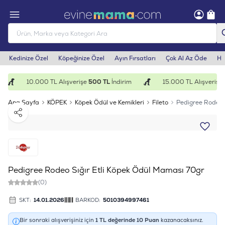
Kedinize Özel
Köpeğinize Özel
Ayın Fırsatları
Çok Al Az Öde
He
10.000 TL Alışverişe
500 TL
İndirim
15.000 TL Alışverişe
1
Ana Sayfa
KÖPEK
Köpek Ödül ve Kemikleri
Fileto
Pedigree Rodeo 
Paylaş
Pedigree Rodeo Sığır Etli Köpek Ödül Maması 70gr
(0)
SKT:
14.01.2026
BARKOD:
5010394997461
Bir sonraki alışverişiniz için
1
TL değerinde
10
Puan
kazanacaksınız.