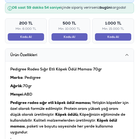
06 saat 59 dakika 54 saniye
içinde sipariş verirseniz
bugün
kargoda!
200 TL
500 TL
1.000 TL
Min: 6.000 TL
Min: 10.000 TL
Min: 15.000 TL
Kodu Al
Kodu Al
Kodu Al
Ürün Özellikleri
Pedigree Rodeo Sığır Etli Köpek Ödül Maması 70gr
Marka
: Pedigree
Ağırlık
:70gr
Menşei
:ABD
Pedigree rodeo sığır etli köpek ödül maması;
Yetişkin köpekler için
özel olarak formüle edilmiştir. Protein oranı yüksek yağ oranı
düşük olarak üretilmiştir.
Köpek ödülü;
Köpeğinizin eğitiminde de
kullanılabilir. Kaliteli malzemelerden üretilmiştir.
Köpek ödül
maması
, paketi ve boyutu sayesinde her yerde kullanıma
uygundur.