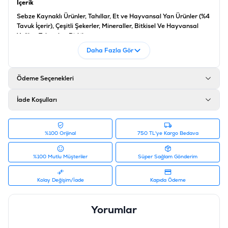
İçerik
Sebze Kaynaklı Ürünler, Tahıllar, Et ve Hayvansal Yan Ürünler (%4
Tavuk İçerir), Çeşitli Şekerler, Mineraller, Bitkisel Ve Hayvansal
Yağlar, Tohumlar, Bitkiler
Analiz
Daha Fazla Gör
Protein %23, Yağ İçeriği %4, İnorganik Madde %6, Ham Selüloz %2,
Nem %20, Enerji 293 Kcal/100G, Kalsiyum % 0.80, Omega 3 Yağ
Ödeme Seçenekleri
Asitleri 635 Mg/kg
Katkı Maddeleri
İade Koşulları
A Vitamini 5290ıu, E Vitamini 52.9mg, Demir Sülfat Monohidrat
15.9mg
%100 Orijinal
750 TL'ye Kargo Bedava
Ürün Filtreleri
Barkod
:
5010394997461
%100 Mutlu Müşteriler
Süper Sağlam Gönderim
Tedarikçi Ürün Kodu
:
PDG04
Kolay Değişim/İade
Kapıda Ödeme
Yorumlar