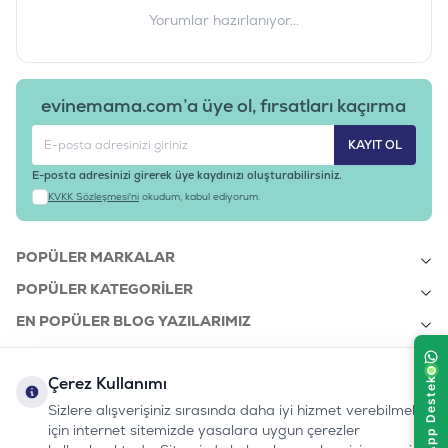
Yorumlar hazırlanıyor...
evinemama.com’a üye ol, fırsatları kaçırma
KAYIT OL
E-posta adresinizi girerek üye kaydınızı oluşturabilirsiniz.
KVKK Sözleşmesi'ni
okudum, kabul ediyorum.
POPÜLER MARKALAR
POPÜLER KATEGORILER
EN POPÜLER BLOG YAZILARIMIZ
EN SON BLOG YAZILARIMIZ
Çerez Kullanımı
KURUMSAL
Sizlere alışverişiniz sırasında daha iyi hizmet verebilmek
için internet sitemizde yasalara uygun çerezler