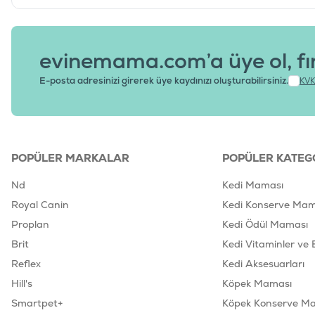
evinemama.com’a üye ol, fı
E-posta adresinizi girerek üye kaydınızı oluşturabilirsiniz.
KVK
POPÜLER MARKALAR
POPÜLER KATEG
Nd
Kedi Maması
Royal Canin
Kedi Konserve Mam
Proplan
Kedi Ödül Maması
Brit
Kedi Vitaminler ve 
Reflex
Kedi Aksesuarları
Hill's
Köpek Maması
Smartpet+
Köpek Konserve M