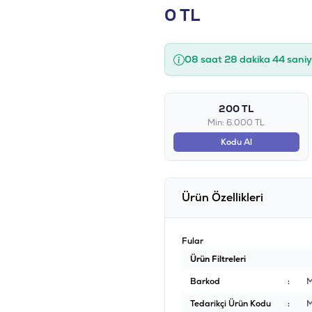
0
TL
08 saat 28 dakika 44 sani
200 TL
Min: 6.000 TL
Kodu Al
Ürün Özellikleri
Fular
Ürün Filtreleri
Barkod
:
Tedarikçi Ürün Kodu
: