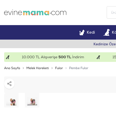
Kedi
K
Kedinize Öze
10.000 TL Alışverişe
500 TL
İndirim
15.000
Ana Sayfa
Melek Hareketi
Fular
Pembe Fular
Paylaş