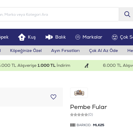
öpek
Kuş
Balık
Markalar
Çok S
l
Köpeğinize Özel
Ayın Fırsatları
Çok Al Az Öde
He
 TL Alışverişe
1.000 TL
İndirim
6.000 TL Alışveriş
Pembe Fular
(0)
BARKOD:
MLK25