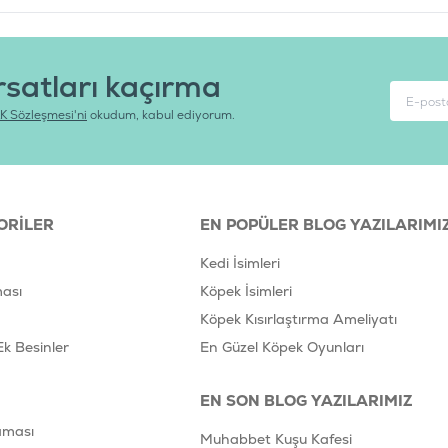
rsatları kaçırma
K Sözleşmesi'ni
okudum, kabul ediyorum.
ORILER
EN POPÜLER BLOG YAZILARIMI
Kedi İsimleri
ası
Köpek İsimleri
Köpek Kısırlaştırma Ameliyatı
Ek Besinler
En Güzel Köpek Oyunları
EN SON BLOG YAZILARIMIZ
aması
Muhabbet Kuşu Kafesi