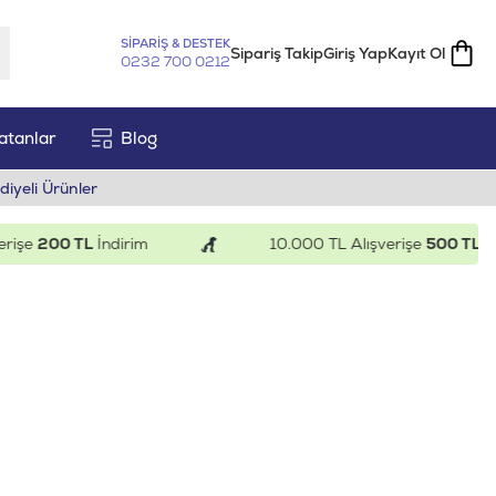
SİPARİŞ & DESTEK
Sipariş Takip
Giriş Yap
Kayıt Ol
0232 700 0212
atanlar
Blog
diyeli Ürünler
e
200 TL
İndirim
10.000 TL Alışverişe
500 TL
İndiri