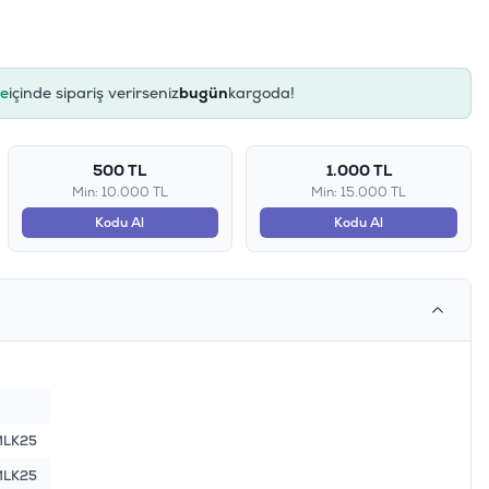
ye
içinde sipariş verirseniz
bugün
kargoda!
500 TL
1.000 TL
Min: 10.000 TL
Min: 15.000 TL
Kodu Al
Kodu Al
MLK25
MLK25