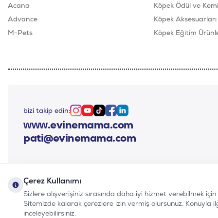
Acana
Köpek Ödül ve Kemik
Advance
Köpek Aksesuarları
M-Pets
Köpek Eğitim Ürünle
bizi takip edin:
Instagram
Youtube
Tiktok
Facebook
Linkedin
www.evinemama.com
pati@evinemama.com
Çerez Kullanımı
Sizlere alışverişiniz sırasında daha iyi hizmet verebilmek içi
Sitemizde kalarak çerezlere izin vermiş olursunuz. Konuyla ilgil
inceleyebilirsiniz.