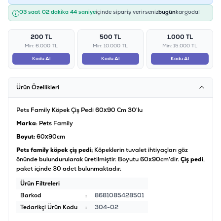
03 saat 02 dakika 44 saniye
içinde sipariş verirseniz
bugün
kargoda!
200 TL
500 TL
1.000 TL
Min: 6.000 TL
Min: 10.000 TL
Min: 15.000 TL
Kodu Al
Kodu Al
Kodu Al
Ürün Özellikleri
Pets Family Köpek Çiş Pedi 60x90 Cm 30'lu
Marka
: Pets Family
Boyut:
60x90cm
Pets family köpek çiş pedi;
K
öpeklerin tuvalet ihtiyaçları göz
önünde bulundurularak üretilmiştir. Boyutu 60x90cm'dir.
Çiş pedi
,
paket içinde 30 adet bulunmaktadır.
Ürün Filtreleri
Barkod
:
8681085428501
Tedarikçi Ürün Kodu
:
304-02