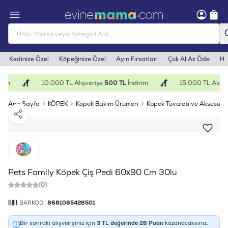
Kedinize Özel
Köpeğinize Özel
Ayın Fırsatları
Çok Al Az Öde
He
rim
10.000 TL Alışverişe
500 TL
İndirim
15.000 TL Alışve
Ana Sayfa
KÖPEK
Köpek Bakım Ürünleri
Köpek Tuvaleti ve Aksesuarl
Paylaş
Pets Family Köpek Çiş Pedi 60x90 Cm 30lu
(0)
BARKOD:
8681085428501
Bir sonraki alışverişiniz için
3
TL değerinde
28
Puan
kazanacaksınız.