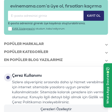
evinemama.com’a üye ol, fırsatları kaçırma
KAYIT OL
E-posta adresinizi girerek üye kaydınızı oluşturabilirsiniz.
KVKK Sözleşmesi'ni
okudum, kabul ediyorum.
POPÜLER MARKALAR
POPÜLER KATEGORILER
EN POPÜLER BLOG YAZILARIMIZ
EN SON BLOG YAZILARIMIZ
Çerez Kullanımı
KURUMSAL
Sizlere alışverişiniz sırasında daha iyi hizmet verebilmek
için internet sitemizde yasalara uygun çerezler
kullanılmaktadır. Sitemizde kalarak çerezlere izin vermiş
bizi takip edin:
olursunuz. Konuyla ilgili detaylı bilgi almak için Gizlilik ve
0232 7000 212
%100 MUTLU
Instagram
Youtube
Tiktok
Facebook
Linkedin
Çerez Politikamızı inceleyebilirsiniz.
www.evinemama.com
MÜŞTERI HATTI
pati@evinemama.com
(haftaiçi 09.00-17.00)
Çerezleri Özelleştir