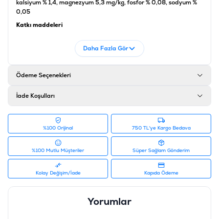
kalsiyum % 1,4, magnezyum 5,3 mg/kg, fosfor % 0,08, sodyum %
0,05
Katkı maddeleri
Vitamin A 550.000 IU/kg, Vitamin D3 550.000 IU/kg, Vitamin
B1 450 mg/kg, Vitamin B2 225 mg/kg, Vitamin B6 350 mg/kg,
Daha Fazla Gör
Vitamin B3 (niasin) 550 mg/kg, folik asit (B9) 125 mg/kg, Vitamin
C 1250 mg/kg, Vitamin E 225 mg/kg, L-Carnitin, taurin, laktoz
Ödeme Seçenekleri
Ürün Filtreleri
Barkod
:
8681085427115
İade Koşulları
Tedarikçi Ürün Kodu
:
301-043
%100 Orijinal
750 TL'ye Kargo Bedava
%100 Mutlu Müşteriler
Süper Sağlam Gönderim
Kolay Değişim/İade
Kapıda Ödeme
Yorumlar