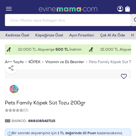
Kedinize Özel
Köpeğinize Özel
Ayın Fırsatları
Çok Al Az Öde
He
10.000 TL Alışverişe
500 TL
İndirim
15.000 TL Alışverişe
Ana Sayfa
KÖPEK
Vitamin ve Ek Besinler
Pets Family Köpek Süt To
Paylaş
Pets Family Köpek Süt Tozu 200gr
(0)
BARKOD:
8681085427115
Bir sonraki alışverişiniz için
1
TL değerinde
10
Puan
kazanacaksınız.