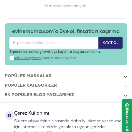
Yorumlar hazırlanıyor...
evinemama.com’a üye ol, fırsatları kaçırma
KAYIT OL
E-posta adresinizi girerek üye kaydınızı oluşturabilirsiniz.
KVKK Sözleşmesi'ni
okudum, kabul ediyorum.
POPÜLER MARKALAR
POPÜLER KATEGORILER
EN POPÜLER BLOG YAZILARIMIZ
EN SON BLOG YAZILARIMIZ
Çerez Kullanımı
KURUMSAL
Sizlere alışverişiniz sırasında daha iyi hizmet verebilmek
için internet sitemizde yasalara uygun çerezler