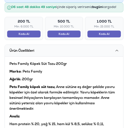
06 saat 48 dakika 49 saniye
içinde sipariş verirseniz
bugün
kargoda!
200 TL
500 TL
1.000 TL
Min: 6.000 TL
Min: 10.000 TL
Min: 15.000 TL
Kodu Al
Kodu Al
Kodu Al
Ürün Özellikleri
Pets Family Köpek Süt Tozu 200gr
Marka
: Pets Family
Ağırlık:
200gr
Pets Family köpek süt tozu;
Anne sütüne eş değer şekilde yavru
köpekler için özel olarak formüle edilmiştir. Yavru köpeklerin tüm
besinsel ihtiyaçlarını karşılayan tamamlayıcı mamadır. Anne
sütünü yetersiz alan yavru köpekler için kullanılması
önerilmektedir.
Analiz
Ham protein % 20, yağ % 15, ham kül % 8,5, selüloz % 0,11,