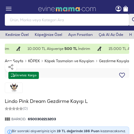
Kedinize Özel
Köpeğinize Özel
Ayın Fırsatları
Çok Al Az Öde
He
irim
10.000 TL Alışverişe
500 TL
İndirim
15.000 TL Alış
Ana Sayfa
KÖPEK
Köpek Tasmaları ve Kayışları
Gezdirme Kayışları
Paylaş
Ücretsiz Kargo
Lindo Pink Dream Gezdirme Kayışı L
(0)
BARKOD:
6500302213203
Bir sonraki alışverişiniz için
19
TL değerinde
186
Puan
kazanacaksınız.