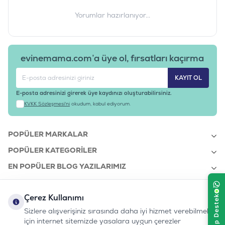
Tedarikçi Ürün Kodu
:
GPDQ12
Yorumlar hazırlanıyor...
evinemama.com’a üye ol, fırsatları kaçırma
KAYIT OL
E-posta adresinizi girerek üye kaydınızı oluşturabilirsiniz.
KVKK Sözleşmesi'ni
okudum, kabul ediyorum.
POPÜLER MARKALAR
POPÜLER KATEGORILER
EN POPÜLER BLOG YAZILARIMIZ
EN SON BLOG YAZILARIMIZ
Çerez Kullanımı
KURUMSAL
Sizlere alışverişiniz sırasında daha iyi hizmet verebilmek
için internet sitemizde yasalara uygun çerezler