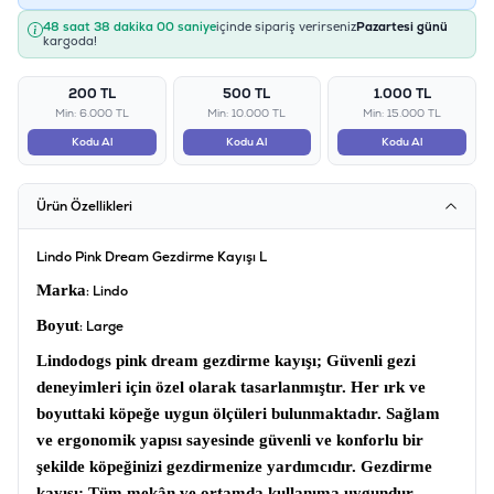
48 saat 37 dakika 59 saniye
içinde sipariş verirseniz
Pazartesi günü
kargoda!
200 TL
500 TL
1.000 TL
Min: 6.000 TL
Min: 10.000 TL
Min: 15.000 TL
Kodu Al
Kodu Al
Kodu Al
Ürün Özellikleri
Lindo Pink Dream Gezdirme Kayışı L
Marka
: Lindo
Boyut
: Large
Lindodogs pink dream gezdirme kayışı
; Güvenli gezi
deneyimleri için özel olarak tasarlanmıştır. Her ırk ve
boyuttaki köpeğe uygun ölçüleri bulunmaktadır. Sağlam
ve ergonomik yapısı sayesinde güvenli ve konforlu bir
şekilde köpeğinizi gezdirmenize yardımcıdır.
Gezdirme
kayışı
; Tüm mekân ve ortamda kullanıma uygundur.