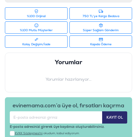
%100 Orijinal
750 TL'ye Kargo Bedava
%100 Mutlu Müşteriler
Süper Sağlam Gönderim
Kolay Değişim/İade
Kapıda Ödeme
Yorumlar
Yorumlar hazırlanıyor...
evinemama.com’a üye ol, fırsatları kaçırma
KAYIT OL
E-posta adresinizi girerek üye kaydınızı oluşturabilirsiniz.
KVKK Sözleşmesi'ni
okudum, kabul ediyorum.