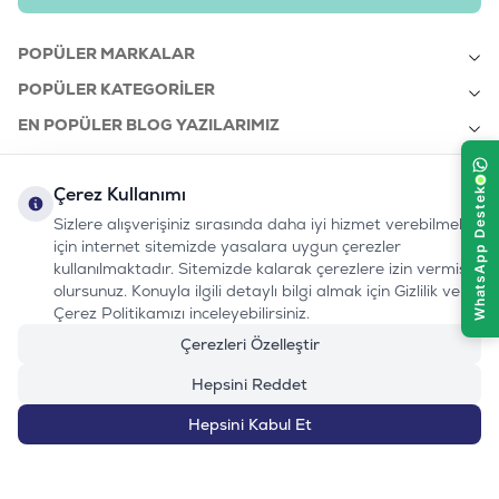
POPÜLER MARKALAR
POPÜLER KATEGORILER
EN POPÜLER BLOG YAZILARIMIZ
EN SON BLOG YAZILARIMIZ
Çerez Kullanımı
KURUMSAL
Sizlere alışverişiniz sırasında daha iyi hizmet verebilmek
için internet sitemizde yasalara uygun çerezler
kullanılmaktadır. Sitemizde kalarak çerezlere izin vermiş
bizi takip edin:
olursunuz. Konuyla ilgili detaylı bilgi almak için Gizlilik ve
0232 7000 212
%100 MUTLU
Instagram
Youtube
Tiktok
Facebook
Linkedin
Çerez Politikamızı inceleyebilirsiniz.
www.evinemama.com
MÜŞTERI HATTI
pati@evinemama.com
(haftaiçi 09.00-17.00)
Çerezleri Özelleştir
Hepsini Reddet
Hepsini Kabul Et