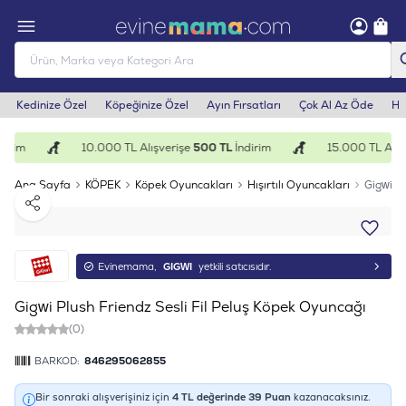
Kedinize Özel
Köpeğinize Özel
Ayın Fırsatları
Çok Al Az Öde
He
irim
10.000 TL Alışverişe
500 TL
İndirim
15.000 TL Alışv
Ana Sayfa
KÖPEK
Köpek Oyuncakları
Hışırtılı Oyuncakları
Gigwi Pl
Paylaş
Evinemama,
GIGWI
yetkili satıcısıdır.
Gigwi Plush Friendz Sesli Fil Peluş Köpek Oyuncağı
(0)
BARKOD:
846295062855
Bir sonraki alışverişiniz için
4
TL değerinde
39
Puan
kazanacaksınız.