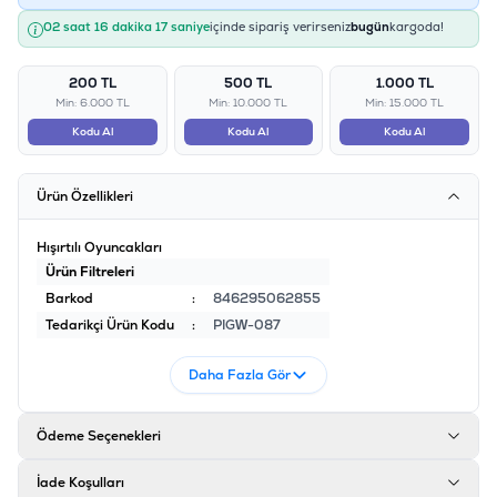
02 saat 16 dakika 17 saniye
içinde sipariş verirseniz
bugün
kargoda!
200 TL
500 TL
1.000 TL
Min: 6.000 TL
Min: 10.000 TL
Min: 15.000 TL
Kodu Al
Kodu Al
Kodu Al
Ürün Özellikleri
Hışırtılı Oyuncakları
Ürün Filtreleri
Barkod
:
846295062855
Tedarikçi Ürün Kodu
:
PIGW-087
Daha Fazla Gör
Ödeme Seçenekleri
İade Koşulları