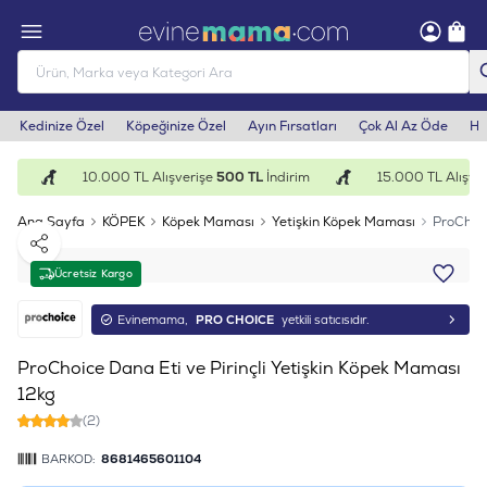
Kedinize Özel
Köpeğinize Özel
Ayın Fırsatları
Çok Al Az Öde
He
im
10.000 TL Alışverişe
500 TL
İndirim
15.000 TL Alışver
Ana Sayfa
KÖPEK
Köpek Maması
Yetişkin Köpek Maması
ProChoic
Paylaş
Ücretsiz Kargo
Evinemama,
PRO CHOICE
yetkili satıcısıdır.
ProChoice Dana Eti ve Pirinçli Yetişkin Köpek Maması
12kg
(2)
BARKOD:
8681465601104