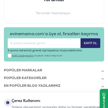
Yorumlar hazırlanıyor...
evinemama.com’a üye ol, fırsatları kaçırma
KAYIT OL
E-posta adresinizi girerek üye kaydınızı oluşturabilirsiniz.
KVKK Sözleşmesi'ni
okudum, kabul ediyorum.
POPÜLER MARKALAR
POPÜLER KATEGORILER
EN POPÜLER BLOG YAZILARIMIZ
EN SON BLOG YAZILARIMIZ
Çerez Kullanımı
KURUMSAL
Sizlere alışverişiniz sırasında daha iyi hizmet verebilmek