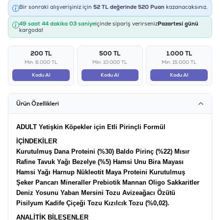
Bir sonraki alışverişiniz için
52
TL değerinde
520
Puan
kazanacaksınız.
49 saat 44 dakika 03 saniye
içinde sipariş verirseniz
Pazartesi günü
kargoda!
200 TL
500 TL
1.000 TL
Min: 6.000 TL
Min: 10.000 TL
Min: 15.000 TL
Kodu Al
Kodu Al
Kodu Al
Ürün Özellikleri
ADULT Yetişkin Köpekler için Etli Pirinçli Formül
İÇİNDEKİLER
Kurutulmuş Dana Proteini (%30) Baldo Pirinç (%22) Mısır
Rafine Tavuk Yağı Bezelye (%5) Hamsi Unu Bira Mayası
Hamsi Yağı Harnup Nükleotit Maya Proteini Kurutulmuş
Şeker Pancarı Mineraller Prebiotik Mannan Oligo Sakkaritler
Deniz Yosunu Yaban Mersini Tozu Avizeağacı Özütü
Pisilyum Kadife Çiçeği Tozu Kızılcık Tozu (%0,02).
ANALİTİK BİLEŞENLER